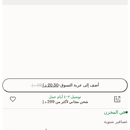
13x18 cm
30x40 cm
40x50 cm
Fra
optio
أضف إلى عربة التسوق
-
توصيل ٢-٤ أيام عمل
شحن مجاني لأكثر من ‏299 د.إ.‏
 المخزن
ير شتوية