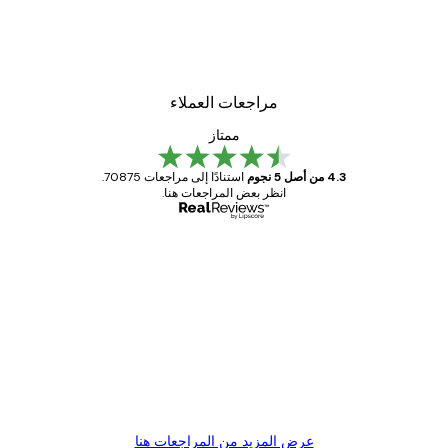
مراجعات العملاء
ممتاز
4.3 من أصل 5 نجوم
استنادًا إلى مراجعات 70875.
انظر بعض المراجعات هنا.
مشتري موثوق
اجعات
ملاء
Great item. Good quality.
4 يونيو
1 مايو
s C
Mary O
عرض المزيد من المراجعات هنا