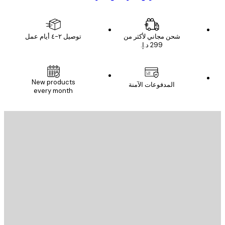
شحن مجاني لأكثر من
توصيل ٢-٤ أيام عمل
New products
المدفوعات الآمنة
every month
يد الإلكتروني
إرسال
St