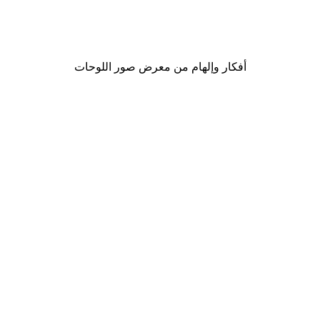
موضة الشارع بوستر
من ‏48.30 د.إ.‏
أفكار وإلهام من معرض صور اللوحات