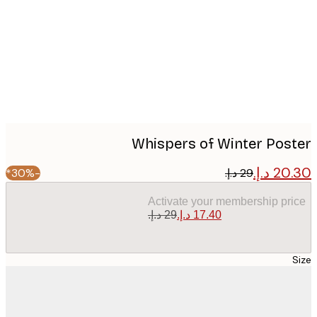
image
Whispers of Winter Pos
-30%*
Activate your membership pr