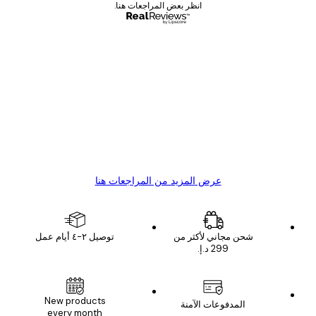
انظر بعض المراجعات هنا.
مشتري موثوق
اجعات
ملاء
Great item. Good quality.
4 يونيو
1 مايو
s C
Mary O
عرض المزيد من المراجعات هنا
شحن مجاني لأكثر من
توصيل ٢-٤ أيام عمل
New products
المدفوعات الآمنة
every month