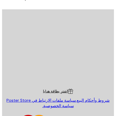
يد الإلكتروني
إرسال
St
Poster St
ة العملاء
اشترِ بطاقة هدايا
روط وأحكام البيع.
سياسة ملفات الارتباط في Poster Store
سياسة الخصوصية.