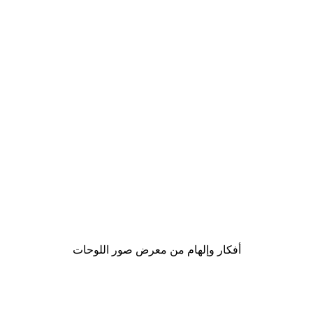
-40%*
Chanel Elegance بوستر
من ‏41.40 د.إ.‏
أفكار وإلهام من معرض صور اللوحات