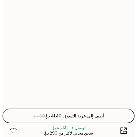
21x30 cm
30x40 cm
40x50 cm
50x50 cm
50x70 cm
70x100 cm
Fra
optio
أضف إلى عربة التسوق
-
توصيل ٢-٤ أيام عمل
شحن مجاني لأكثر من ‏299 د.إ.‏