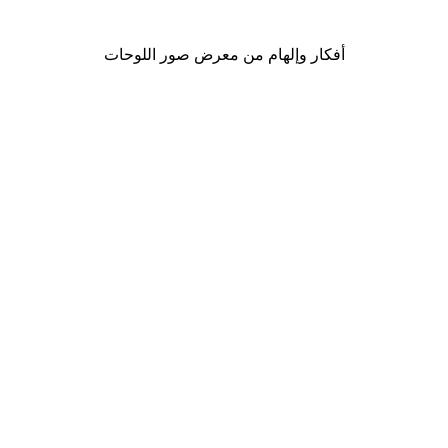
من ‏41.40 د.إ.‏
أفكار وإلهام من معرض صور اللوحات