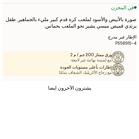
 المخزن
 بالأبيض والأسود لملعب كرة قدم كبير مليء بالجماهير. طفل
ي قميص ميسي يشير نحو الملعب بحماس.
ر غير مدرج.
PS589
ورق ممتاز 200 جم / م 2
مع لمسة نهائية غير لامعة.
إطارات بأعلى مستويات الجودة
مع زجاج الأكريليك الشفاف تمامًا
يشترون الآخرون ايضا