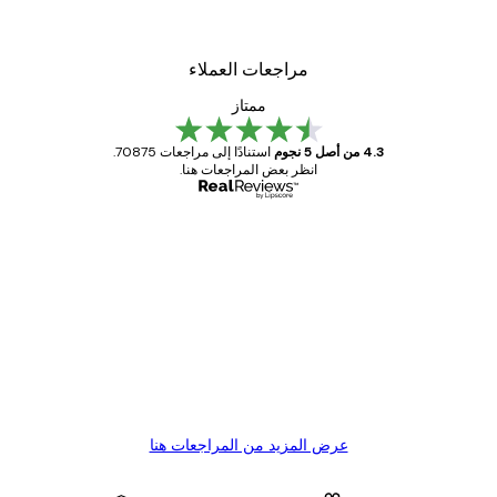
مراجعات العملاء
ممتاز
4.3 من أصل 5 نجوم
استنادًا إلى مراجعات 70875.
انظر بعض المراجعات هنا.
مشتري موثوق
اجعات
ملاء
Great item. Good quality.
4 يونيو
1 مايو
s C
Mary O
عرض المزيد من المراجعات هنا