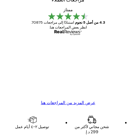
ممتاز
4.3 من أصل 5 نجوم
استنادًا إلى مراجعات 70875.
انظر بعض المراجعات هنا.
مشتري موثوق
اجعات
ملاء
Great item. Good quality.
4 يونيو
1 مايو
s C
Mary O
عرض المزيد من المراجعات هنا
شحن مجاني لأكثر من
توصيل ٢-٤ أيام عمل