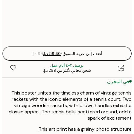
50x70 cm
Fra
optio
أضف إلى عربة التسوق
-
توصيل ٢-٤ أيام عمل
شحن مجاني لأكثر من ‏299 د.إ.‏
 المخزن
This poster unites the timeless charm of vintage te
rackets with the iconic elements of a tennis court.
vintage wooden rackets, with brown handles exhib
classic appeal. The tennis balls, scattered around, a
spark of excitem
This art print has a grainy photo struct