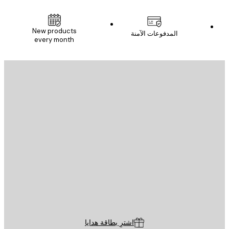
New products
المدفوعات الآمنة
every month
يد الإلكتروني
إرسال
St
Poster St
ة العملاء
اشترِ بطاقة هدايا