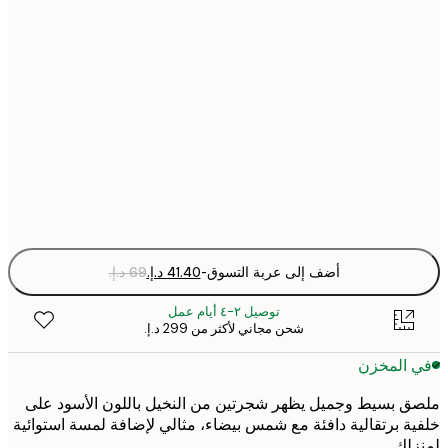
30x40 cm
50x70 cm
70x100 cm
Fra
optio
أضف إلى عربة التسوق
-
توصيل ٢-٤ أيام عمل
شحن مجاني لأكثر من ‏299 د.إ.‏
 المخزن
 بسيط وجميل يظهر شجرتين من النخيل باللون الأسود على
ة برتقالية دافئة مع شمس بيضاء، مثالي لإضافة لمسة استوائية
لك