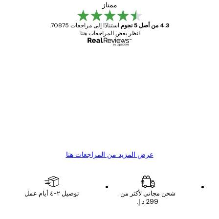
ممتاز
4.3 من أصل 5 نجوم
استنادًا إلى مراجعات 70875.
انظر بعض المراجعات هنا.
مشتري موثوق
اجعات
ملاء
Great item. Good quality.
4 يونيو
1 مايو
s C
Mary O
عرض المزيد من المراجعات هنا
شحن مجاني لأكثر من
توصيل ٢-٤ أيام عمل