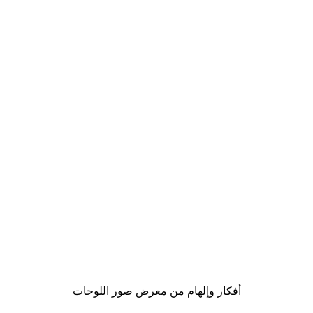
-40%*
لوحة لصورة مدينة نيويورك
من ‏41.40 د.إ.‏
أفكار وإلهام من معرض صور اللوحات