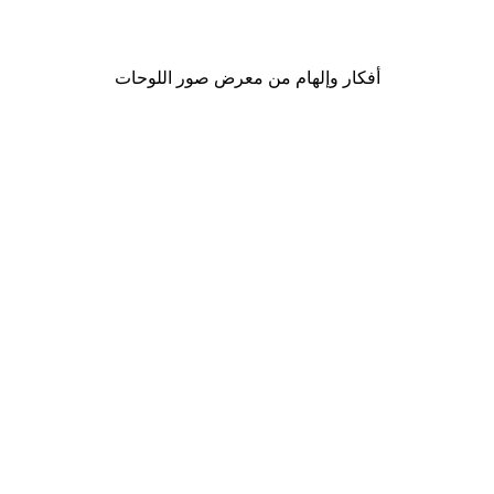
من ‏48.30 د.إ.‏
أفكار وإلهام من معرض صور اللوحات