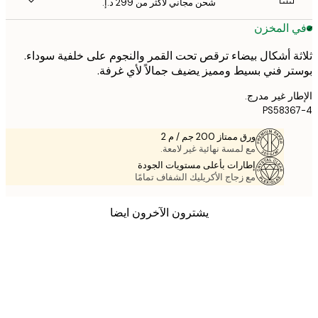
شحن مجاني لأكثر من ‏299 د.إ.‏
 المخزن
ة أشكال بيضاء ترقص تحت القمر والنجوم على خلفية سوداء.
ر فني بسيط ومميز يضيف جمالاً لأي غرفة.
ر غير مدرج.
PS583
ورق ممتاز 200 جم / م 2
مع لمسة نهائية غير لامعة.
إطارات بأعلى مستويات الجودة
مع زجاج الأكريليك الشفاف تمامًا
يشترون الآخرون ايضا