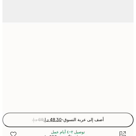
21x30 cm
30x40 cm
50x70 cm
70x100 cm
Fra
optio
أضف إلى عربة التسوق
-
توصيل ٢-٤ أيام عمل