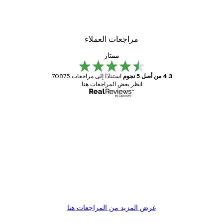
مراجعات العملاء
ممتاز
4.3 من أصل 5 نجوم
استنادًا إلى مراجعات 70875.
انظر بعض المراجعات هنا.
مشتري موثوق
اجعات
ملاء
Great item. Good quality.
4 يونيو
1 مايو
s C
Mary O
عرض المزيد من المراجعات هنا