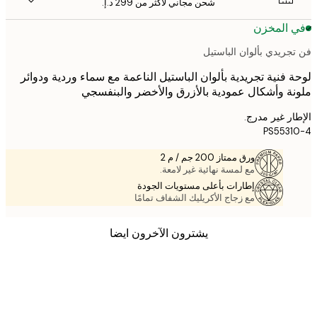
شحن مجاني لأكثر من ‏299 د.إ.‏
 المخزن
جريدي بألوان الباستيل
 فنية تجريدية بألوان الباستيل الناعمة مع سماء وردية ودوائر
ة وأشكال عمودية بالأزرق والأخضر والبنفسجي
ر غير مدرج.
PS553
ورق ممتاز 200 جم / م 2
مع لمسة نهائية غير لامعة.
إطارات بأعلى مستويات الجودة
مع زجاج الأكريليك الشفاف تمامًا
يشترون الآخرون ايضا