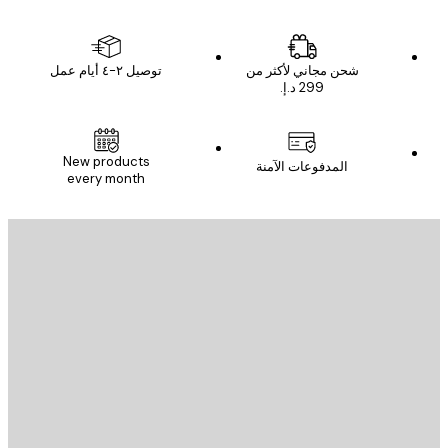
شحن مجاني لأكثر من
توصيل ٢-٤ أيام عمل
New products
المدفوعات الآمنة
every month
يد الإلكتروني
إرسال
St