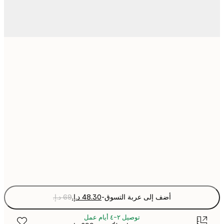
21x30 cm
30x40 cm
50x70 cm
70x100 cm
Fra
optio
أضف إلى عربة التسوق
-
توصيل ٢-٤ أيام عمل