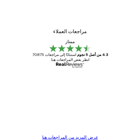
لوحة صورة بحيرة سحرية
من ‏48.30 د.إ.‏
مراجعات العملاء
ممتاز
4.3 من أصل 5 نجوم
استنادًا إلى مراجعات 70875.
انظر بعض المراجعات هنا.
مشتري موثوق
اجعات
ملاء
Great item. Good quality.
4 يونيو
1 مايو
s C
Mary O
عرض المزيد من المراجعات هنا