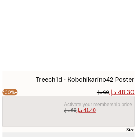
Produc
image
Treechild - Kobohikarino42 Pos
-30%*
Activate your membership pr