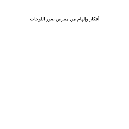
من ‏41.40 د.إ.‏
أفكار وإلهام من معرض صور اللوحات