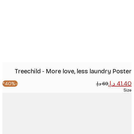
image
Treechild - More love, less laundry Pos
-40%*