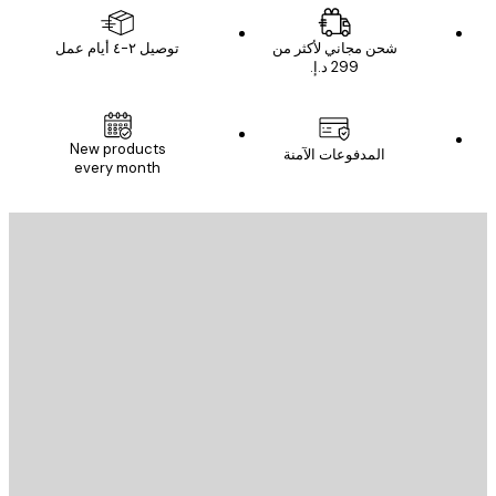
شحن مجاني لأكثر من
توصيل ٢-٤ أيام عمل
New products
المدفوعات الآمنة
every month
يد الإلكتروني
إرسال
St