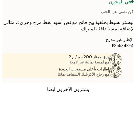
 المخزن
صي عن الحب
ر بسيط بخلفية بيج فاتح مع نص أسود بخط مرح وجريء، مثالي
فة لمسة دافئة لمنزلك
ر غير مدرج.
PS553
ورق ممتاز 200 جم / م 2
مع لمسة نهائية غير لامعة.
إطارات بأعلى مستويات الجودة
مع زجاج الأكريليك الشفاف تمامًا
يشترون الآخرون ايضا