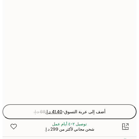
30x40 cm
40x50 cm
50x50 cm
50x70 cm
70x100 cm
Fra
optio
أضف إلى عربة التسوق
-
توصيل ٢-٤ أيام عمل
شحن مجاني لأكثر من ‏299 د.إ.‏