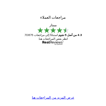
مراجعات العملاء
ممتاز
4.3 من أصل 5 نجوم
استنادًا إلى مراجعات 70875.
انظر بعض المراجعات هنا.
مشتري موثوق
اجعات
ملاء
Great item. Good quality.
4 يونيو
1 مايو
s C
Mary O
عرض المزيد من المراجعات هنا