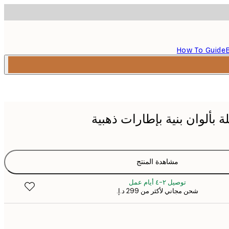
How To Guide
 بألوان بنية بإطارات ذهبية
مشاهدة المنتج
توصيل ٢-٤ أيام عمل
شحن مجاني لأكثر من ‏299 د.إ.‏