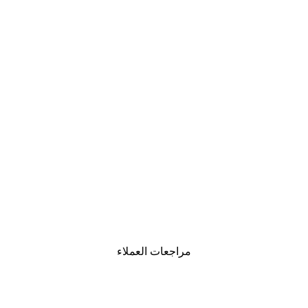
-30%*
لوحة صورة بحيرة سحرية
من ‏48.30 د.إ.‏
مراجعات العملاء