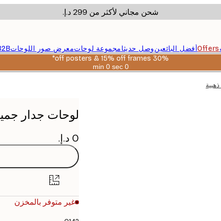
شحن مجاني لأكثر من ‏299 د.إ.‏
Offers
أفضل البائعين
وصل حديثا
مجموعة لوحات
معرض صور اللوحات
B2B
30% off posters & 15% off frames*
0 sec
0 min
صالحة
حتى:
ذهبية
2026-
08-
06
لوحات جدار جميلة
غير متوفر بالمخزن