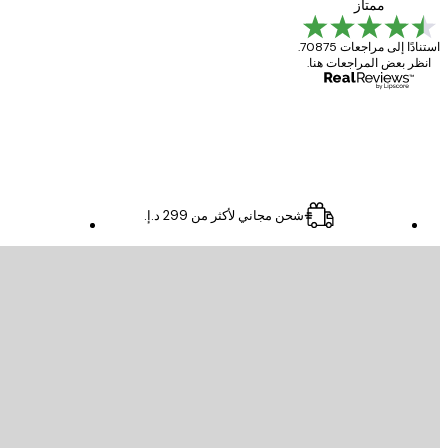
Great item. Good quality.
ممتاز
استنادًا إلى مراجعات 70875.
انظر بعض المراجعات هنا.
4 يونيو
Mary O
شحن مجاني لأكثر من ‏299 د.إ.‏
البريد الإلكتروني
إرسال