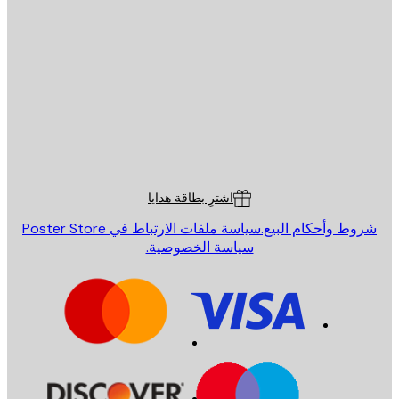
يد الإلكتروني
إرسال
St
Poster St
ة العملاء
اشترِ بطاقة هدايا
روط وأحكام البيع.
سياسة ملفات الارتباط في Poster Store
سياسة الخصوصية.