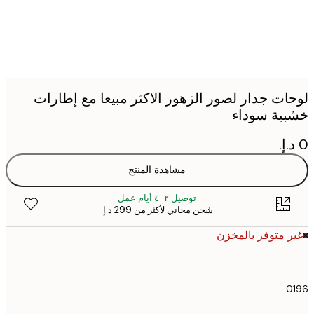
ات جدار لصور الزهور الاكثر مبيعا مع إطارات
ية سوداء
مشاهدة المنتج
توصيل ٢-٤ أيام عمل
شحن مجاني لأكثر من ‏299 د.إ.‏
 متوفر بالمخزن
0