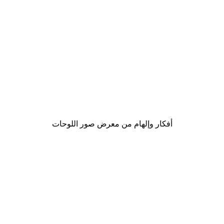
-30%*
لوحة صورة بحيرة سحرية
من ‏48.30 د.إ.‏
أفكار وإلهام من معرض صور اللوحات