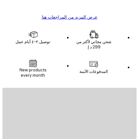
s C
Mary O
عرض المزيد من المراجعات هنا
شحن مجاني لأكثر من
توصيل ٢-٤ أيام عمل
New products
المدفوعات الآمنة
every month
يد الإلكتروني
إرسال