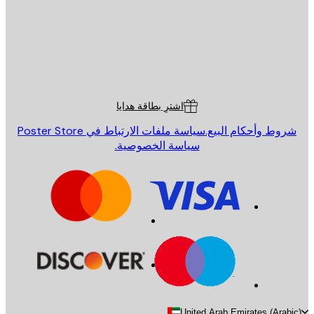
St
Poster St
ة العملاء
اشترِ بطاقة هدايا
روط وأحكام البيع.
سياسة ملفات الارتباط في Poster Store
سياسة الخصوصية.
United Arab Emirates (Arab