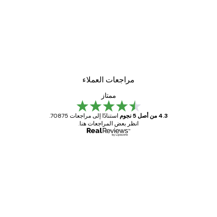
-40%*
لوحة صورة بحيرة سحرية
من ‏41.40 د.إ.‏
مراجعات العملاء
ممتاز
4.3 من أصل 5 نجوم
استنادًا إلى مراجعات 70875.
انظر بعض المراجعات هنا.
مشتري موثوق
اجعات
ملاء
Great item. Good quality.
4 يونيو
1 مايو