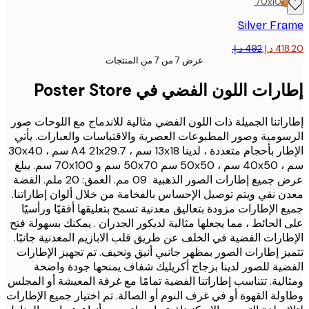
70x10
Silver F
عرض 7 من 7 من المنتجات
ات اللون الفضي في Poster Store
اتنا الجميلة ذات اللون الفضي مثالية للاندماج مع اللوحات صور
ومية وصور المطبوعات العصرية والاقتباسات والعبارات. يأتي
الإطار بأحجام متعددة ، لدينا 13x18 سم ، A4 21x29.7 سم ، 30x40
سم ، 40x50 سم ، 50x50 سم 50x70 سم و 70x100 سم. يبلغ
عرض جميع إطارات الصور الذهبية 09 مم. العمق: 20 ملم. الفضة
 نقي ويتم توصيل الإحساس بالفخامة من خلال ألوان إطاراتنا.
 الإطارات مزودة بتعاليق معدنية تسمح بتعليقها أفقيًا ورأسيًا
الحائط ، مما يجعلها مثالية لديكور الجدران . يمكنك بسهولة فتح
ارات الفضية في الخلف عن طريق قلب الابازيم المعدنية جانبًا.
ز إطارات الصور بمظهر جانبي أنيق ونحيف. تم تجهيز الإطارات
ية للصور لدينا بزجاج أكريليك شفاف يمنحها جودة واضحة
لية. تتناسب إطاراتنا الفضية تمامًا مع غرفة المعيشة أو المجلس
لة القهوة أو في غرف النوم أو الصالة. تم اختيار جميع الإطارات