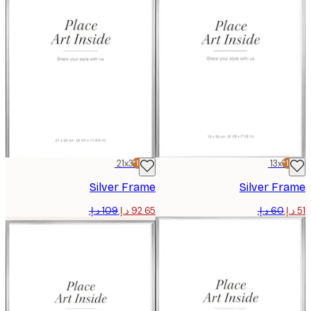
21x30 cm
-15%*
13x1
Silver Frame
Silver F