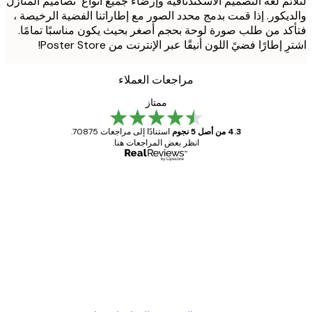
ئم لغة التصميم الاسكندنافية وإرضاء جميع أنواع تصاميم المنازل
يكور. إذا قمت بدمج محدد الصور مع إطاراتنا الفضية الرخيصة ،
د من طلب صورة لوحة بحجم أصغر بحيث يكون مناسبًا تمامًا.
 إطارًا فضيً اللون أنيقًا عبر الإنترنت من Poster Store!
مراجعات العملاء
ممتاز
4.3 من أصل 5 نجوم
استنادًا إلى مراجعات 70875.
انظر بعض المراجعات هنا.
مشتري موثوق
اجعات
ملاء
Great item. Good quality.
4 يونيو
1 مايو
s C
Mary O