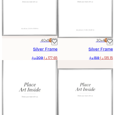
40x50 cm
-15%*
30x40
Silver Frame
Silver F