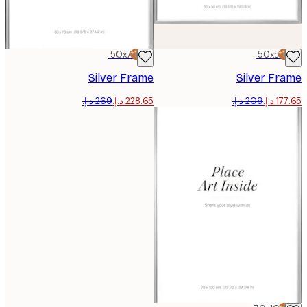
50x70 cm
-15%*
50x50
Silver Frame
Silver F