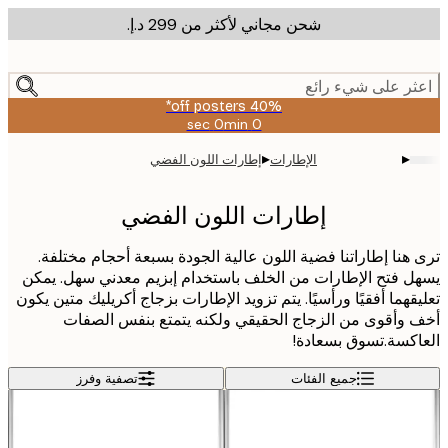
شحن مجاني لأكثر من ‏299 د.إ.‏
m
cont
ر على شيء رائع
40% off posters*
0 sec
0 min
صالحة
حتى:
▸
▸
الإطارات
إطارات اللون الفضي
2026-
08-
09
إطارات اللون الفضي
هنا إطاراتنا فضية اللون عالية الجودة بسبعة أحجام مختلفة.
 فتح الإطارات من الخلف باستخدام إبزيم معدني سهل. يمكن
قهما أفقيًا ورأسيًا. يتم تزويد الإطارات بزجاج أكريليك متين يكون
وأقوى من الزجاج الحقيقي ولكنه يتمتع بنفس الصفات
كسة.تسوق بسعادة!
جميع الفئات
تصفية وفرز