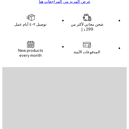
عرض المزيد من المراجعات هنا
شحن مجاني لأكثر من
توصيل ٢-٤ أيام عمل
New products
المدفوعات الآمنة
every month
يد الإلكتروني
إرسال