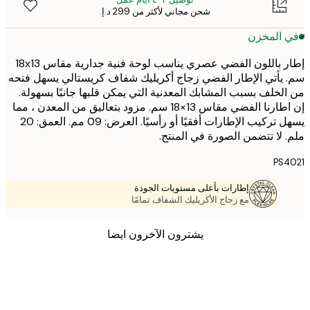
شحن مجاني لأكثر من ‏299 د.إ.‏
 المخزن
إطار باللون الفضي عصري يناسب لوحة فنية جدارية مقاس 18x13
يأتي الإطار الفضي زجاج أكريليك شفاف كريستالي يسهل فتحه
لخلف بسبب المشابك المعدنية التي يمكن قلبها جانبًا بسهولة.
إن اطارنا الفضي مقاس 13×18 سم. مزود بتعاليق من المعدن ، مما
يسهل تركيب الإطارات أفقيًا أو رأسيًا. العرض: 09 مم. العمق: 20
 لا تتضمن الصورة في المنتج.
PS
إطارات بأعلى مستويات الجودة
مع زجاج الأكريليك الشفاف تمامًا
يشترون الآخرون ايضا