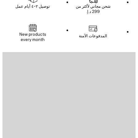
شحن مجاني لأكثر من
توصيل ٢-٤ أيام عمل
New products
المدفوعات الآمنة
every month
يد الإلكتروني
إرسال
St
Poster St
ة العملاء