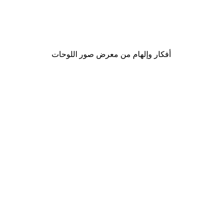
ower Constellation No1 Poster
من ‏69.30 د.إ.‏
أفكار وإلهام من معرض صور اللوحات