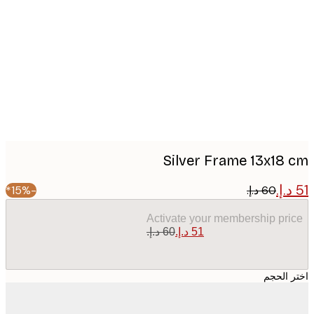
image
Silver Frame 13x18
-15%*
Activate your membership pr
 الحجم