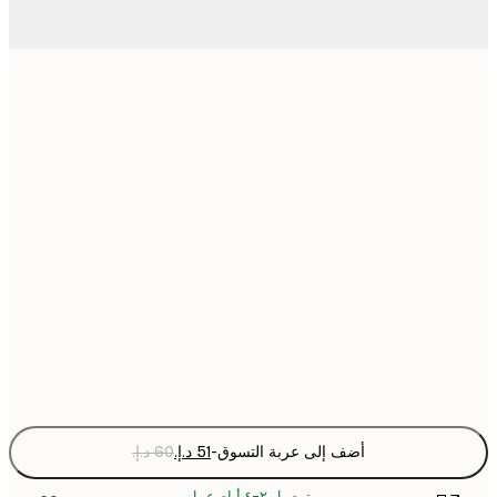
أضف إلى عربة التسوق
-
توصيل ٢-٤ أيام عمل