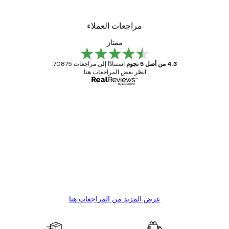
مراجعات العملاء
ممتاز
4.3 من أصل 5 نجوم
استنادًا إلى مراجعات 70875.
انظر بعض المراجعات هنا.
مشتري موثوق
اجعات
ملاء
Great item. Good quality.
4 يونيو
1 مايو
s C
Mary O
عرض المزيد من المراجعات هنا