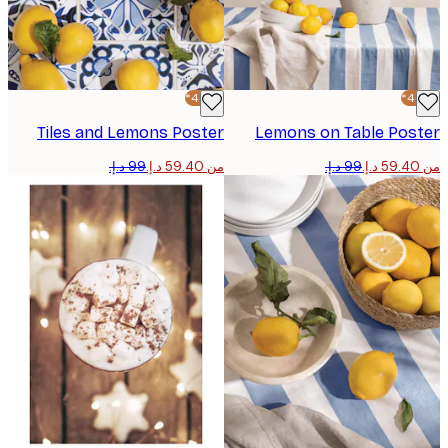
-40%*
Tiles and Lemons Poster
Lemons on Table Pos
من ‏59.40 د.إ.‏