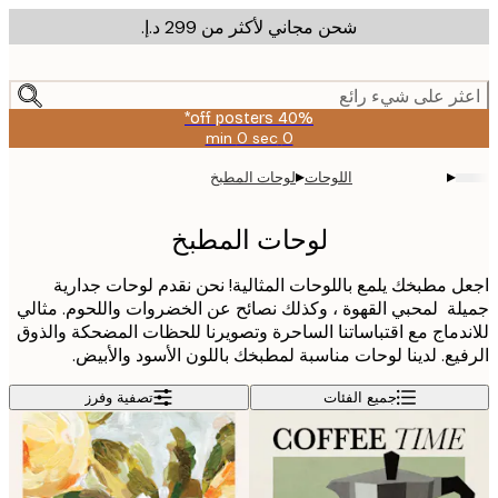
شحن مجاني لأكثر من ‏299 د.إ.‏
m
cont
ر على شيء رائع
40% off posters*
0 sec
0 min
صالحة
حتى:
▸
▸
اللوحات
لوحات المطبخ
2026-
08-
09
لوحات المطبخ
 مطبخك يلمع باللوحات المثالية! نحن نقدم لوحات جدارية
ة لمحبي القهوة ، وكذلك نصائح عن الخضروات واللحوم. مثالي
دماج مع اقتباساتنا الساحرة وتصويرنا للحظات المضحكة والذوق
يع. لدينا لوحات مناسبة لمطبخك باللون الأسود والأبيض.
جميع الفئات
تصفية وفرز