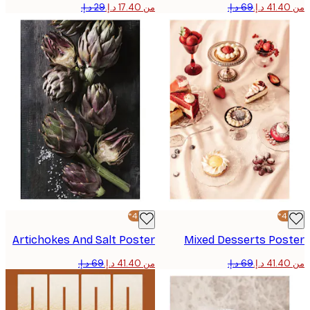
من ‏17.40 د.إ.‏
-40%*
Artichokes And Salt Poster
Mixed Desserts Pos
من ‏41.40 د.إ.‏