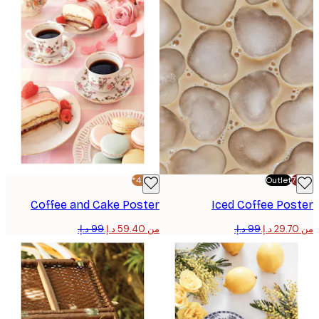
-40%*
Outlet
Coffee and Cake Poster
Iced Coffee Po
من ‏59.40 د.إ.‏