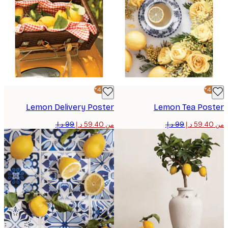
-40%*
Lemon Delivery Poster
Lemon Tea Pos
من ‏59.40 د.إ.‏