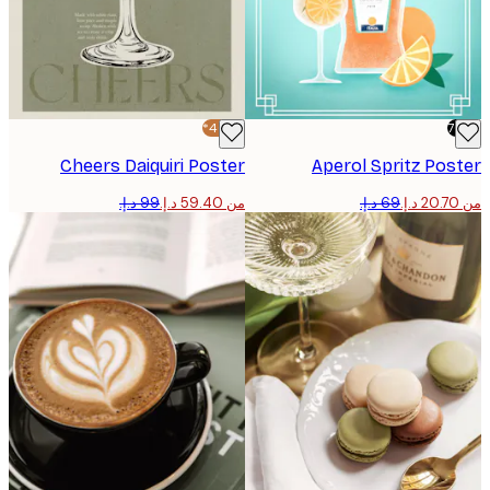
-40%*
Cheers Daiquiri Poster
Aperol Spritz Po
من ‏59.40 د.إ.‏