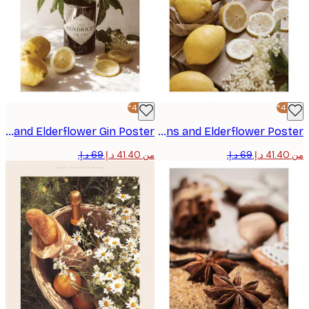
-40%*
Lemons and Elderflower Gin Poster
Lemons and Elderflower Poster
من ‏41.40 د.إ.‏