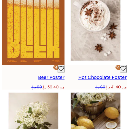
-40%*
Beer Poster
Hot Chocolate Pos
من ‏59.40 د.إ.‏