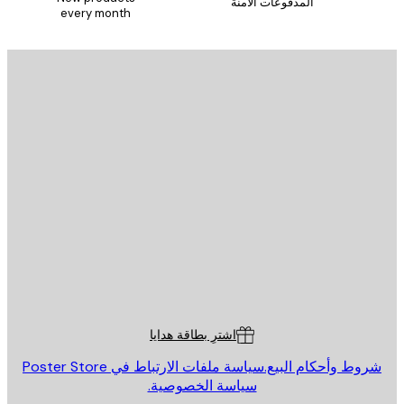
المدفوعات الآمنة
every month
يد الإلكتروني
إرسال
St
Poster St
ة العملاء
اشترِ بطاقة هدايا
روط وأحكام البيع.
سياسة ملفات الارتباط في Poster Store
سياسة الخصوصية.