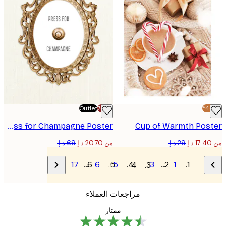
Outlet
-70%
Golden Press for Champagne Poster
Cup of Warmth Pos
من ‏20.70 د.إ.‏
17
…
6
5
3
…
1
4
مراجعات العملاء
ممتاز