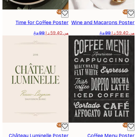
-40%*
Time for Coffee Poster
Wine and Macarons Pos
من ‏59.40 د.إ.‏
-40%*
Château Luminelle Poster
Coffee Menu Pos