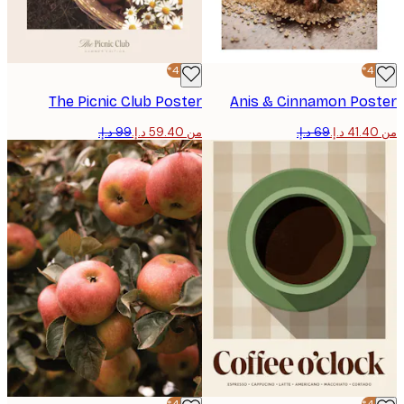
-40%*
The Picnic Club Poster
Anis & Cinnamon Pos
من ‏59.40 د.إ.‏