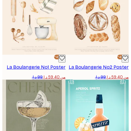
-40%*
La Boulangerie No1 Poster
La Boulangerie No2 Pos
من ‏59.40 د.إ.‏