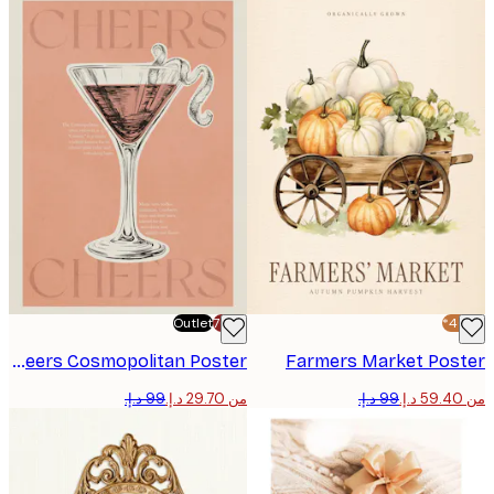
Outlet
-70%
Cheers Cosmopolitan Poster
Farmers Market Pos
من ‏29.70 د.إ.‏