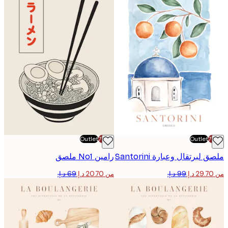
Outlet
-70%
Outlet
لبرتقال وعبارة Santorini
رامين No1 ملصق
من ‏20.70 د.إ.‏