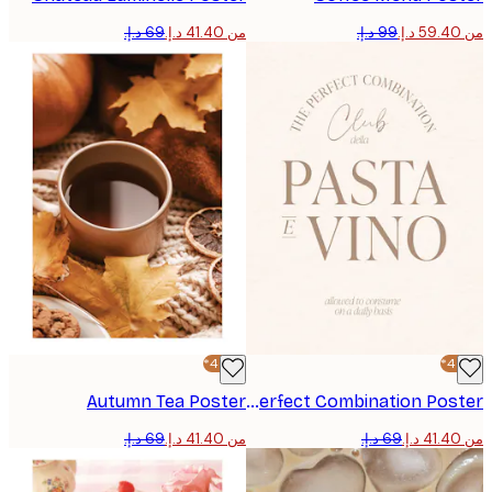
من ‏41.40 د.إ.‏
-40%*
Autumn Tea Poster
The Perfect Combination Poster
من ‏41.40 د.إ.‏