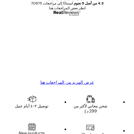
4.3 من أصل 5 نجوم
استنادًا إلى مراجعات 70875.
انظر بعض المراجعات هنا.
مشتري موثوق
اجعات
ملاء
Great item. Good quality.
4 يونيو
1 مايو
s C
Mary O
عرض المزيد من المراجعات هنا
شحن مجاني لأكثر من
توصيل ٢-٤ أيام عمل
New products