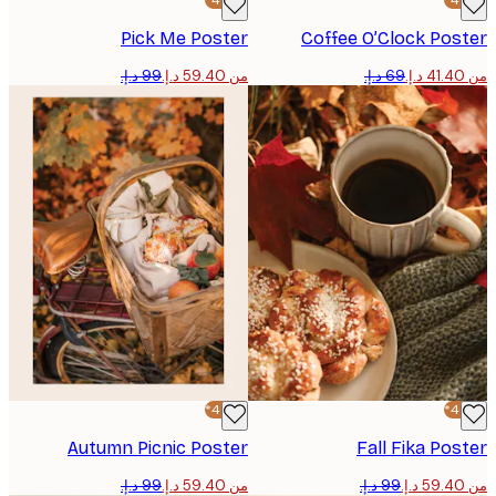
-40%*
Pick Me Poster
Coffee O’Clock Pos
من ‏59.40 د.إ.‏
-40%*
Autumn Picnic Poster
Fall Fika Po
من ‏59.40 د.إ.‏