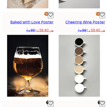
-40%*
Baked with Love Poster
Cheering Wine Pos
من ‏59.40 د.إ.‏
-70%