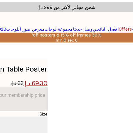
شحن مجاني لأكثر من ‏299 د.إ.‏
Offers
أفضل البائعين
وصل حديثا
مجموعة لوحات
معرض صور اللوحات
B2B
30% off posters & 15% off frames*
0 sec
0 min
صالحة
حتى:
2026-
08-
06
n Table Poster
your membership price
Size