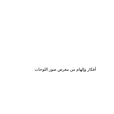
-30%*
Aquatic Greenery No2 Poster
من ‏48.30 د.إ.‏
أفكار وإلهام من معرض صور اللوحات