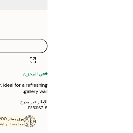
Frame
30x40 cm
options
50x70 cm
في المخزن
 ideal for a refreshing
gallery wall.
الإطار غير مدرج.
PS53167-5
ورق ممتاز 200 جم / م 2
مع لمسة نهائية 