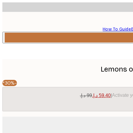
How To Guide
Lemons o
-30%*
Activate 
|