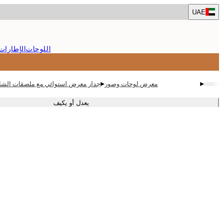
Skip
UAE
to
main
content.
اللوحات
الإطارات
▸
▸
معرض لوحات وصور
جدار معرض استوائي مع ملصقات الشاطئ
يعدل أو يكيف