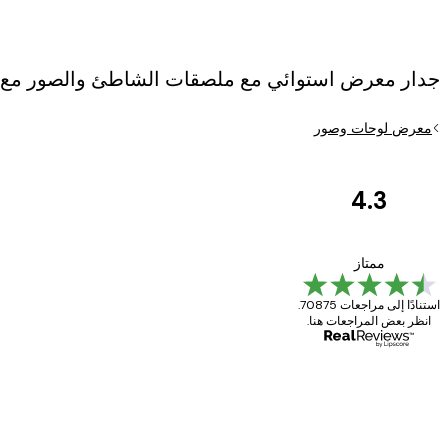
جدار معرض استوائي مع ملصقات الشاطئ والصور مع إط
معرض لوحات وصور
4.3
مراجعات
العملاء
Great item. Good quality.
ممتاز
استنادًا إلى مراجعات 70875.
انظر بعض المراجعات هنا.
4 يونيو
Mary O