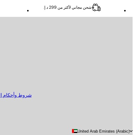
شحن مجاني لأكثر من ‏299 د.إ.‏
البريد الإلكتروني
إرسال
Store
شروط وأحكام الب
United Arab Emirates (Arabic)