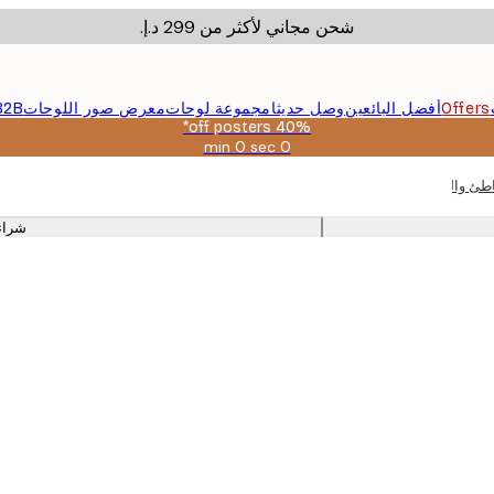
شحن مجاني لأكثر من ‏299 د.إ.‏
Offers
أفضل البائعين
وصل حديثا
مجموعة لوحات
معرض صور اللوحات
B2B
40% off posters*
0 sec
0 min
صالحة
حتى:
 والصور مع إطارات البلوط لغرفة النوم
2026-
08-
شراء
09