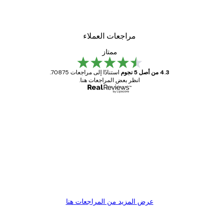
التعليق أفقيًا وعموديًا.
مراجعات العملاء
ممتاز
4.3 من أصل 5 نجوم
استنادًا إلى مراجعات 70875.
انظر بعض المراجعات هنا.
مشتري موثوق
اجعات
ملاء
Great item. Good quality.
4 يونيو
1 مايو
s C
Mary O
عرض المزيد من المراجعات هنا