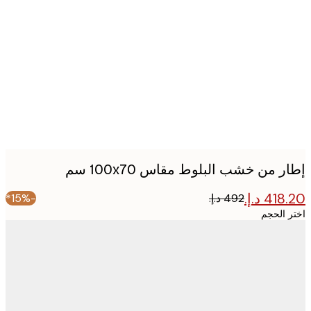
Produc
image
 من خشب البلوط مقاس 100x70 سم
-15%*
 الحجم