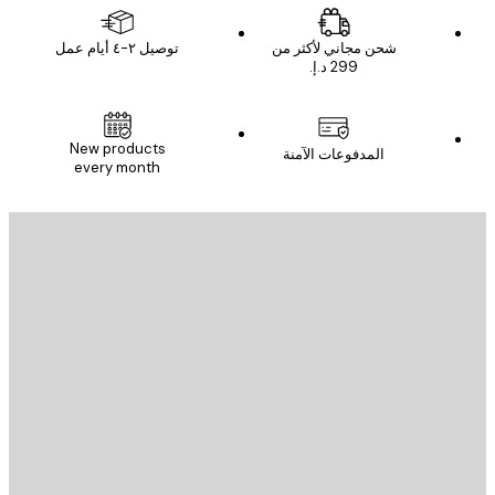
شحن مجاني لأكثر من
توصيل ٢-٤ أيام عمل
New products
المدفوعات الآمنة
every month
يد الإلكتروني
إرسال
St