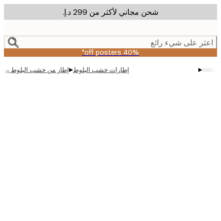
شحن مجاني لأكثر من ‏299 د.إ.‏
m
cont
ر على شيء رائع
40% off posters*
▸
▸
إطارات خشب البلوط
إطار من خشب البلوط مقاس 100x70 سم