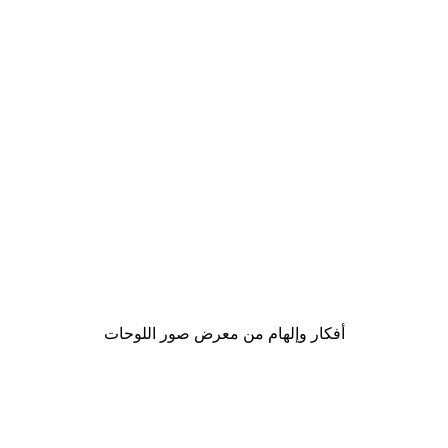
-40%*
Abstract Watercolour Poster
من ‏41.40 د.إ.‏
أفكار وإلهام من معرض صور اللوحات