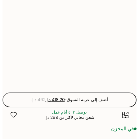
أضف إلى عربة التسوق
-
توصيل ٢-٤ أيام عمل
شحن مجاني لأكثر من ‏299 د.إ.‏
 المخزن