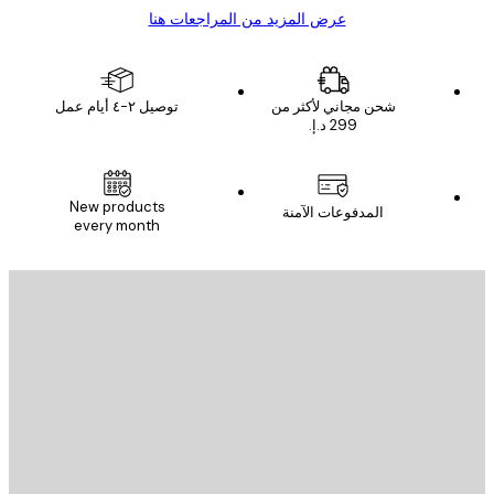
عرض المزيد من المراجعات هنا
شحن مجاني لأكثر من
توصيل ٢-٤ أيام عمل
New products
المدفوعات الآمنة
every month
يد الإلكتروني
إرسال