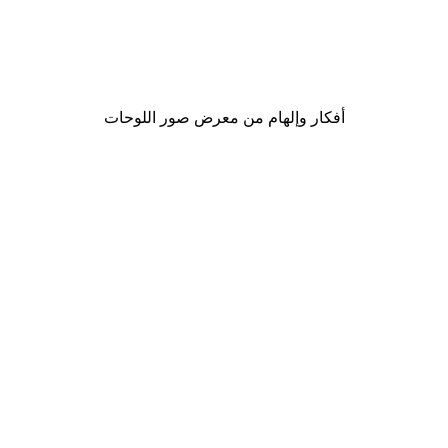
-40%*
Berlin Arches No1 Poster
من ‏41.40 د.إ.‏
أفكار وإلهام من معرض صور اللوحات