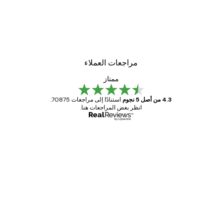
مراجعات العملاء
ممتاز
4.3 من أصل 5 نجوم
استنادًا إلى مراجعات 70875.
انظر بعض المراجعات هنا.
مشتري موثوق
اجعات
ملاء
Great item. Good quality.
4 يونيو
1 مايو
s C
Mary O