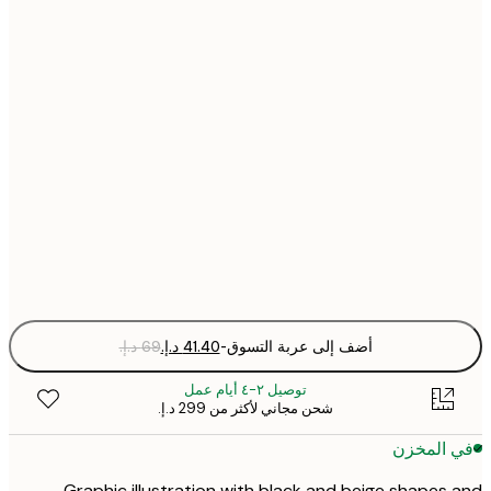
30x40 cm
40x50 cm
50x70 cm
70x100 cm
Fra
optio
أضف إلى عربة التسوق
-
توصيل ٢-٤ أيام عمل
شحن مجاني لأكثر من ‏299 د.إ.‏
 المخزن
Graphic illustration with black and beige shapes