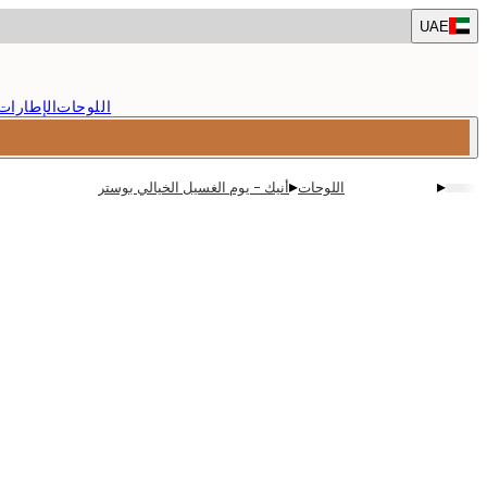
Skip
UAE
to
main
content.
اللوحات
الإطارات
▸
▸
اللوحات
أنيك - يوم الغسيل الخيالي بوستر