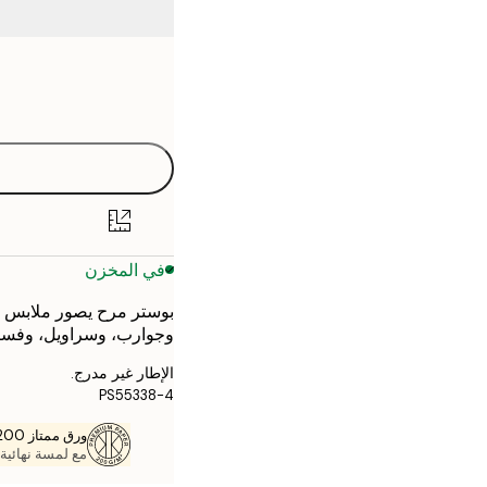
Frame
21x30 cm
options
30x40 cm
40x50 cm
50x50 cm
في المخزن
50x70 cm
بوستر مرح يصور ملابس م
70x100 cm
وجوارب، وسراويل، وفستان
الإطار غير مدرج.
PS55338-4
ورق ممتاز 200 جم / م 2
مع لمسة نهائية 