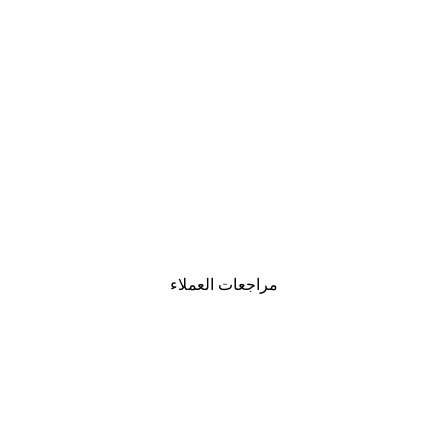
-30%*
لوحة لصورة مدينة نيويورك
من ‏48.30 د.إ.‏
مراجعات العملاء