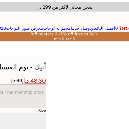
شحن مجاني لأكثر من ‏299 د.إ.‏
Offers
أفضل البائعين
وصل حديثا
مجموعة لوحات
معرض صور اللوحات
B2B
30% off posters & 15% off frames*
0 sec
0 min
صالحة
حتى:
2026-
08-
06
أنيك - يوم الغسي
your membership price
Size