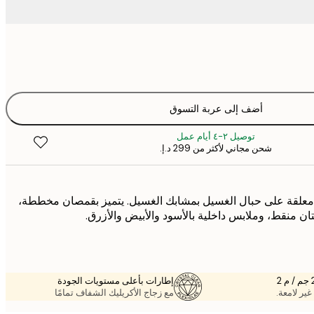
أضف إلى عربة التسوق
توصيل ٢-٤ أيام عمل
شحن مجاني لأكثر من ‏299 د.إ.‏
علقة على حبال الغسيل بمشابك الغسيل. يتميز بقمصان مخططة،
 منقط، وملابس داخلية بالأسود والأبيض والأزرق.
إطارات بأعلى مستويات الجودة
غير لامعة.
مع زجاج الأكريليك الشفاف تمامًا