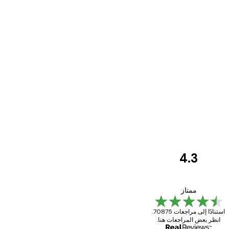
4.3
مراجعات
العملاء
Great item. Good quality.
ممتاز
استنادًا إلى مراجعات 70875.
انظر بعض المراجعات هنا.
4 يونيو