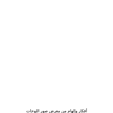
-40%*
لوحة صورة بحيرة سحرية
من ‏41.40 د.إ.‏
أفكار وإلهام من معرض صور اللوحات