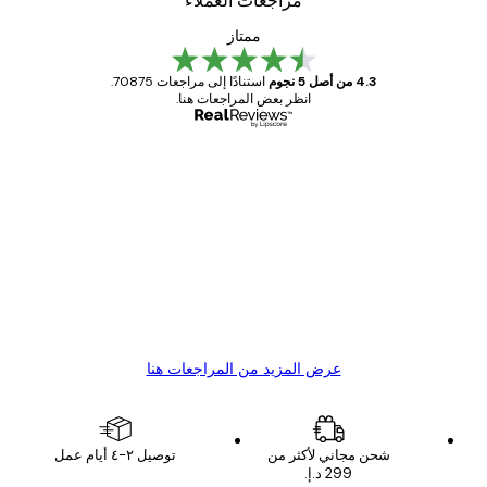
مراجعات العملاء
ممتاز
4.3 من أصل 5 نجوم
استنادًا إلى مراجعات 70875.
انظر بعض المراجعات هنا.
مشتري موثوق
اجعات
ملاء
Great item. Good quality.
4 يونيو
1 مايو
s C
Mary O
عرض المزيد من المراجعات هنا
شحن مجاني لأكثر من
توصيل ٢-٤ أيام عمل