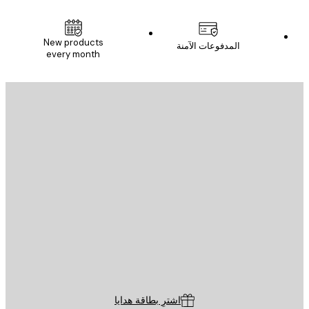
New products
المدفوعات الآمنة
every month
يد الإلكتروني
إرسال
St
Poster St
ة العملاء
اشترِ بطاقة هدايا