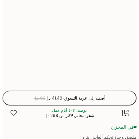
30x40 cm
40x50 cm
50x70 cm
70x100 cm
Fra
optio
أضف إلى عربة التسوق
-
توصيل ٢-٤ أيام عمل
شحن مجاني لأكثر من ‏299 د.إ.‏
 المخزن
 وحدة تحكم ألعاب ريترو