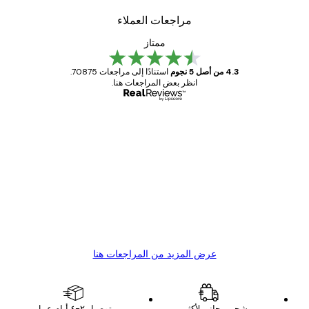
مراجعات العملاء
ممتاز
4.3 من أصل 5 نجوم
استنادًا إلى مراجعات 70875.
انظر بعض المراجعات هنا.
مشتري موثوق
اجعات
ملاء
Great item. Good quality.
4 يونيو
1 مايو
s C
Mary O
عرض المزيد من المراجعات هنا
شحن مجاني لأكثر من
توصيل ٢-٤ أيام عمل