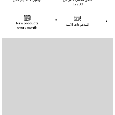
New products
المدفوعات الآمنة
every month
يد الإلكتروني
إرسال
St
Poster St
ة العملاء