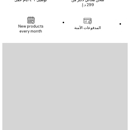
New products
المدفوعات الآمنة
every month
يد الإلكتروني
إرسال
St
Poster St
ة العملاء