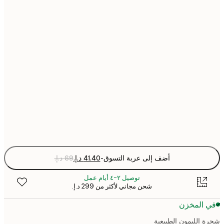
30x40 cm
40x50 cm
50x70 cm
70x100 cm
Fra
optio
أضف إلى عربة التسوق
-
توصيل ٢-٤ أيام عمل
شحن مجاني لأكثر من ‏299 د.إ.‏
 المخزن
 الليمون الطبيعية