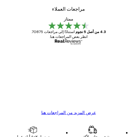
مراجعات العملاء
ممتاز
4.3 من أصل 5 نجوم
استنادًا إلى مراجعات 70875.
انظر بعض المراجعات هنا.
مشتري موثوق
اجعات
ملاء
Great item. Good quality.
4 يونيو
1 مايو
s C
Mary O
عرض المزيد من المراجعات هنا
شحن مجاني لأكثر من
توصيل ٢-٤ أيام عمل