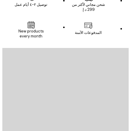
شحن مجاني لأكثر من
توصيل ٢-٤ أيام عمل
New products
المدفوعات الآمنة
every month
يد الإلكتروني
إرسال
St
Poster St
ة العملاء