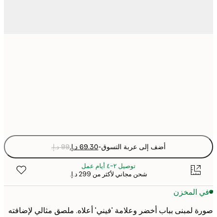
30x40 cm
50x70 cm
Fra
optio
أضف إلى عربة التسوق
-
توصيل ٢-٤ أيام عمل
شحن مجاني لأكثر من ‏299 د.إ.‏
 المخزن
 لمبنى بباب أخضر وعلامة 'فيني' أعلاه. ملصق مثالي لإضافته