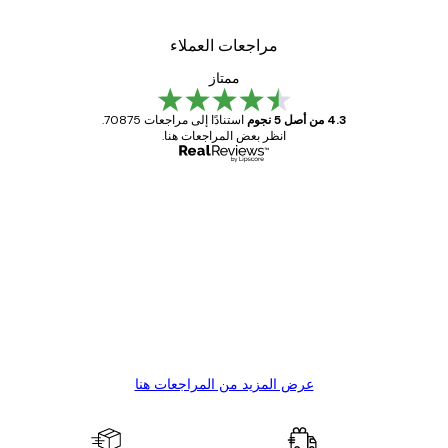
مراجعات العملاء
ممتاز
4.3 من أصل 5 نجوم
استنادًا إلى مراجعات 70875.
انظر بعض المراجعات هنا.
مشتري موثوق
اجعات
ملاء
Great item. Good quality.
4 يونيو
1 مايو
s C
Mary O
عرض المزيد من المراجعات هنا