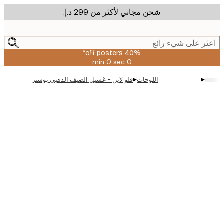
شحن مجاني لأكثر من ‏299 د.إ.‏
m
cont
ر على شيء رائع
40% off posters*
0 sec
0 min
صالحة
حتى:
▸
▸
اللوحات
فلو لاين - غسيل الصيف الذهبي بوستر
2026-
08-
09