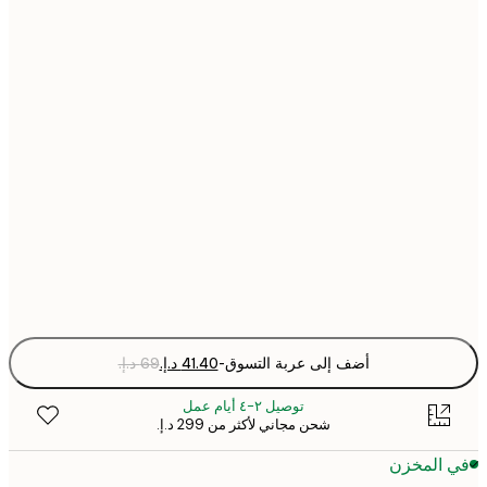
21x30 cm
30x40 cm
40x50 cm
50x70 cm
70x100 cm
Fra
optio
أضف إلى عربة التسوق
-
توصيل ٢-٤ أيام عمل
شحن مجاني لأكثر من ‏299 د.إ.‏
 المخزن