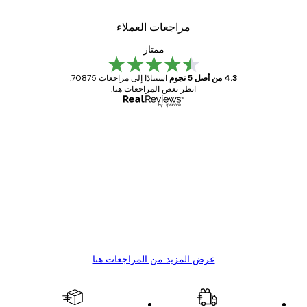
مراجعات العملاء
ممتاز
4.3 من أصل 5 نجوم
استنادًا إلى مراجعات 70875.
انظر بعض المراجعات هنا.
مشتري موثوق
اجعات
ملاء
Great item. Good quality.
4 يونيو
1 مايو
s C
Mary O
عرض المزيد من المراجعات هنا