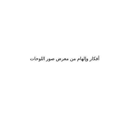
-30%*
لوحة صورة بحيرة سحرية
من ‏48.30 د.إ.‏
أفكار وإلهام من معرض صور اللوحات