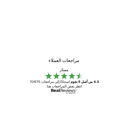
مراجعات العملاء
ممتاز
4.3 من أصل 5 نجوم
استنادًا إلى مراجعات 70875.
انظر بعض المراجعات هنا.
مشتري موثوق
اجعات
ملاء
Great item. Good quality.