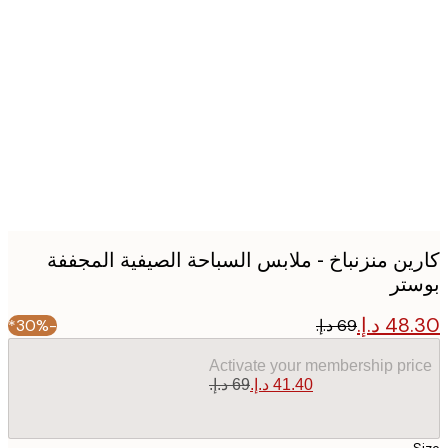
Produc
image
ين منزنباخ - ملابس السباحة الصيفية المجففة
تر
-30%*
Activate your membership pr