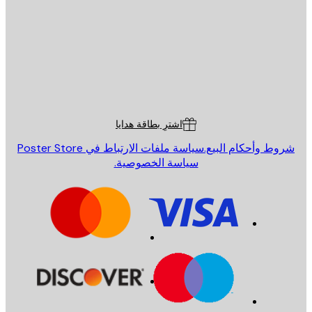
إرسال
St
Poster St
ة العملاء
اشترِ بطاقة هدايا
روط وأحكام البيع.
سياسة ملفات الارتباط في Poster Store
سياسة الخصوصية.