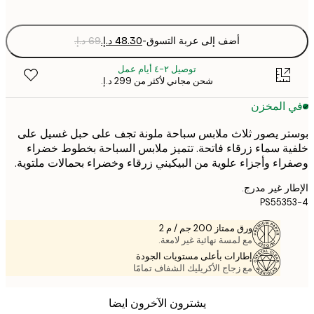
optio
أضف إلى عربة التسوق
-
توصيل ٢-٤ أيام عمل
شحن مجاني لأكثر من ‏299 د.إ.‏
 المخزن
ر يصور ثلاث ملابس سباحة ملونة تجف على حبل غسيل على
ة سماء زرقاء فاتحة. تتميز ملابس السباحة بخطوط خضراء
اء وأجزاء علوية من البيكيني زرقاء وخضراء بحمالات ملتوية.
ر غير مدرج.
PS553
ورق ممتاز 200 جم / م 2
مع لمسة نهائية غير لامعة.
إطارات بأعلى مستويات الجودة
مع زجاج الأكريليك الشفاف تمامًا
يشترون الآخرون ايضا