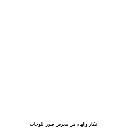
-40%*
Chanel Elegance بوستر
من ‏41.40 د.إ.‏
أفكار وإلهام من معرض صور اللوحات