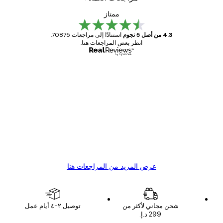
ممتاز
4.3 من أصل 5 نجوم
استنادًا إلى مراجعات 70875.
انظر بعض المراجعات هنا.
مشتري موثوق
اجعات
ملاء
Great item. Good quality.
4 يونيو
1 مايو
s C
Mary O
عرض المزيد من المراجعات هنا
شحن مجاني لأكثر من
توصيل ٢-٤ أيام عمل