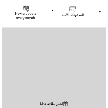
New products
المدفوعات الآمنة
every month
يد الإلكتروني
إرسال
St
Poster St
ة العملاء
اشترِ بطاقة هدايا