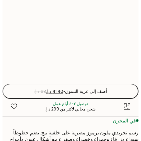
21x30 cm
30x40 cm
50x70 cm
70x100 cm
Fra
optio
أضف إلى عربة التسوق
-
توصيل ٢-٤ أيام عمل
شحن مجاني لأكثر من ‏299 د.إ.‏
 المخزن
تجريدي ملون برموز مصرية على خلفية بيج. يضم خطوطاً
ء وزرقاء وحمراء وخضراء وصفراء مع أشكال عيون وأمواج