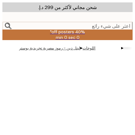
شحن مجاني لأكثر من ‏299 د.إ.‏
m
cont
ر على شيء رائع
40% off posters*
0 sec
0 min
صالحة
حتى:
▸
▸
اللوحات
ليتل دين - رموز مصرية تجريدية بوستر
2026-
08-
09