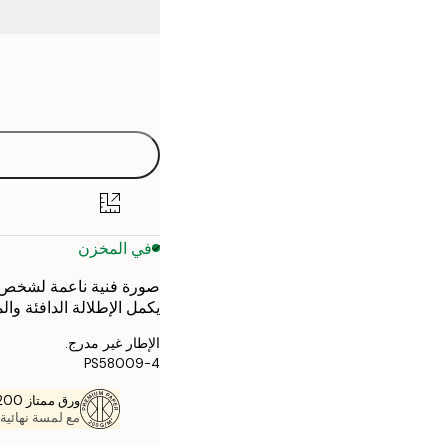
Frame
21x30 cm
options
30x40 cm
40x50 cm
50x70 cm
في المخزن
70x100 cm
صورة فنية ناعمة لشخص ي
يكمل الإطلالة الدافئة وال
الإطار غير مدرج.
PS58009-4
ورق ممتاز 200 جم / م 2
مع لمسة نهائية 