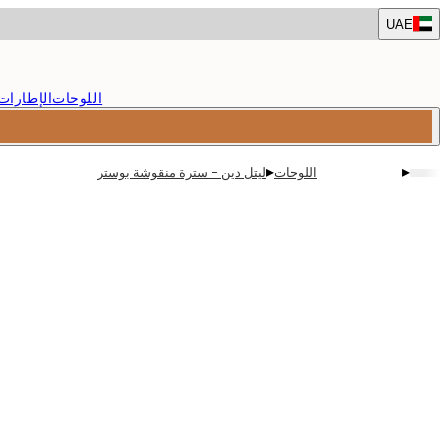
Skip
UAE
to
main
content.
اللوحات
الإطارات
▸
▸
اللوحات
ليتل دين - سترة منقوشة بوستر