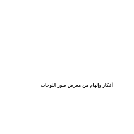
-30%*
لوحة صورة بحيرة سحرية
من ‏48.30 د.إ.‏
أفكار وإلهام من معرض صور اللوحات