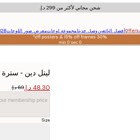
شحن مجاني لأكثر من ‏299 د.إ.‏
Offers
أفضل البائعين
وصل حديثا
مجموعة لوحات
معرض صور اللوحات
B2B
30% off posters & 15% off frames*
0 sec
0 min
صالحة
حتى:
2026-
08-
06
ليتل دين - سترة
your membership price
Size