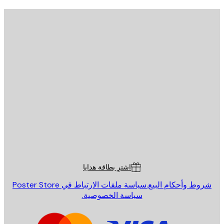
يد الإلكتروني
إرسال
St
Poster St
ة العملاء
اشترِ بطاقة هدايا
روط وأحكام البيع.
سياسة ملفات الارتباط في Poster Store
سياسة الخصوصية.