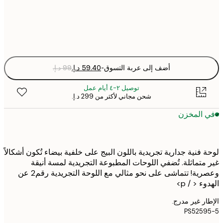
Fra
optio
أضف إلى عربة التسوق
-
توصيل ٢-٤ أيام عمل
شحن مجاني لأكثر من ‏299 د.إ.‏
 المخزن
 فنية جدارية تجريدية باللون البيج على خلفية بيضاء تُكون أشكالاً
متماثلة. تُضفي اللوحات المطبوعة التجريدية لمسة أنيقة
وعصرية! تتماشى على نحو مثالي مع اللوحة التجريدية رقم2 عن
ء < / p>
ر غير مدرج.
PS525