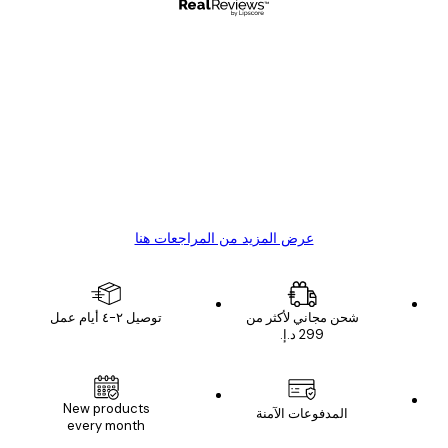
مشتري موثوق
اجعات
ملاء
Great item. Good quality.
4 يونيو
1 مايو
s C
Mary O
عرض المزيد من المراجعات هنا
شحن مجاني لأكثر من
توصيل ٢-٤ أيام عمل
New products
المدفوعات الآمنة
every month