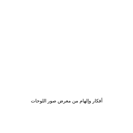
Outlet
-70%
بوستر لا بوتانيك رقم 1
من ‏20.70 د.إ.‏
أفكار وإلهام من معرض صور اللوحات