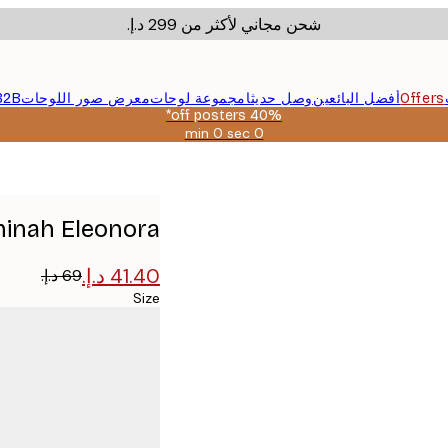
شحن مجاني لأكثر من ‏299 د.إ.‏
Offers
أفضل البائعين
وصل حديثا
مجموعة لوحات
معرض صور اللوحات
B2B
40% off posters*
0 sec
0 min
صالحة
حتى:
2026-
08-
09
Aminah Eleonora - هدايا وردية وزرقاء
Size