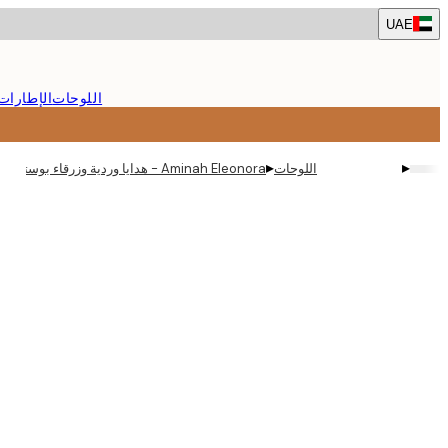
Skip
UAE
to
main
content.
اللوحات
الإطارات
▸
▸
اللوحات
Aminah Eleonora - هدايا وردية وزرقاء بوستر