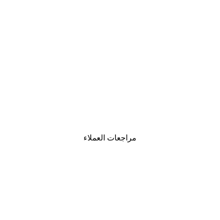
-40%*
لوحة صورة بحيرة سحرية
من ‏41.40 د.إ.‏
مراجعات العملاء