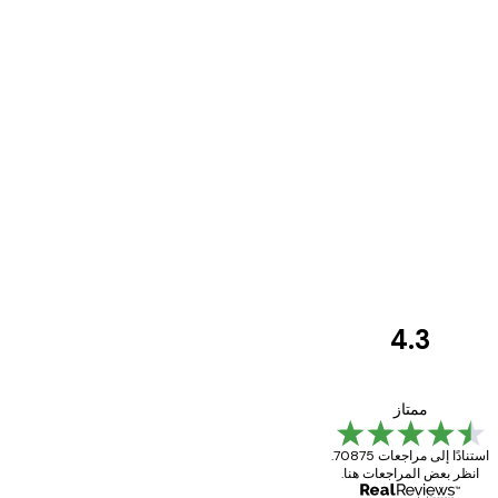
4.3
مراجعات
العملاء
Great item. Good quality.
ممتاز
استنادًا إلى مراجعات 70875.
انظر بعض المراجعات هنا.
4 يونيو