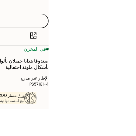
options
30x40 cm
40x50 cm
50x70 cm
في المخزن
70x100 cm
صندوقا هدايا جميلان بأل
بأشكال ملونة احتفالية
الإطار غير مدرج.
PS57161-4
ورق ممتاز 200 جم / م 2
مع لمسة نهائية 