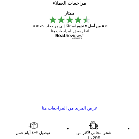
مراجعات العملاء
ممتاز
4.3 من أصل 5 نجوم
استنادًا إلى مراجعات 70875.
انظر بعض المراجعات هنا.
مشتري موثوق
اجعات
ملاء
Great item. Good quality.
4 يونيو
1 مايو
s C
Mary O
عرض المزيد من المراجعات هنا
شحن مجاني لأكثر من
توصيل ٢-٤ أيام عمل