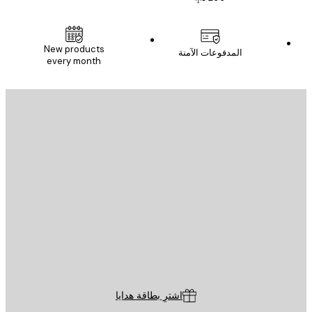
New products
المدفوعات الآمنة
every month
يد الإلكتروني
إرسال
St
Poster St
ة العملاء
اشترِ بطاقة هدايا