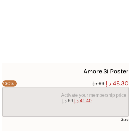
Produc
image
Amore Si Pos
-30%*
Activate your membership pr