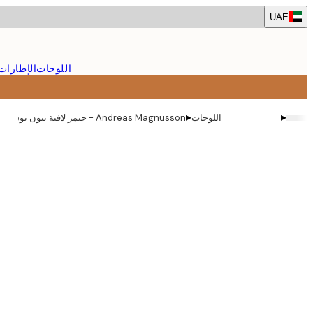
Skip
UAE
to
main
content.
اللوحات
الإطارات
▸
▸
اللوحات
Andreas Magnusson - جيمر لافتة نيون بوستر