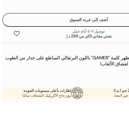
أضف إلى عربة التسوق
توصيل ٢-٤ أيام عمل
شحن مجاني لأكثر من ‏299 د.إ.‏
بوستر يعرض لافتة نيون تظهر كلمة "GAMER" باللون البرتقالي الساطع على جدار من الطوب
 لعشاق الألعاب!
إطارات بأعلى مستويات الجودة
غير لامعة.
مع زجاج الأكريليك الشفاف تمامًا