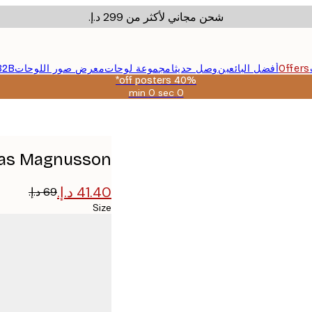
شحن مجاني لأكثر من ‏299 د.إ.‏
Offers
أفضل البائعين
وصل حديثا
مجموعة لوحات
معرض صور اللوحات
B2B
40% off posters*
0 sec
0 min
صالحة
حتى:
2026-
08-
09
Andreas Magnusson - جيمر لافت
Size