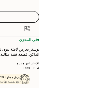
options
30x40 cm
40x50 cm
50x50 cm
في المخزن
50x70 cm
70x100 cm
الداكن. قطعة فنية مثالية
الإطار غير مدرج.
PS56118-4
ورق ممتاز 200 جم / م 2
مع لمسة نهائية 