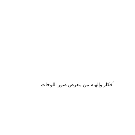
-40%*
السنافر الحب ريترو بوستر
من ‏41.40 د.إ.‏
أفكار وإلهام من معرض صور اللوحات