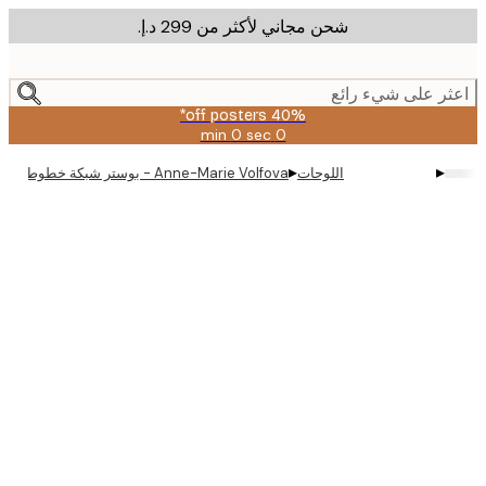
شحن مجاني لأكثر من ‏299 د.إ.‏
m
cont
ر على شيء رائع
40% off posters*
0 sec
0 min
صالحة
حتى:
▸
▸
اللوحات
Anne-Marie Volfova - بوستر شبكة خطوط زرقاء جريئة
2026-
08-
09