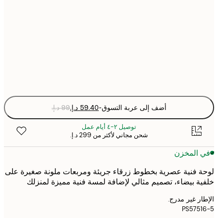
30x40 cm
50x70 cm
Fra
optio
أضف إلى عربة التسوق
-
توصيل ٢-٤ أيام عمل
شحن مجاني لأكثر من ‏299 د.إ.‏
 المخزن
 فنية عصرية بخطوط زرقاء جريئة ومربعات ملونة صغيرة على
ة بيضاء، تصميم مثالي لإضافة لمسة فنية مميزة لمنزلك
ر غير مدرج.
PS575