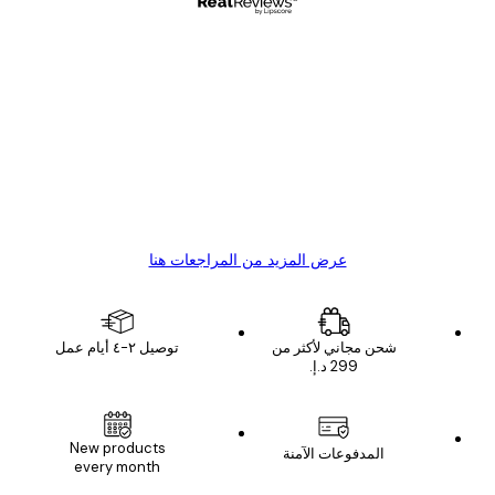
مشتري موثوق
اجعات
ملاء
Great item. Good quality.
4 يونيو
1 مايو
s C
Mary O
عرض المزيد من المراجعات هنا
شحن مجاني لأكثر من
توصيل ٢-٤ أيام عمل
New products
المدفوعات الآمنة
every month