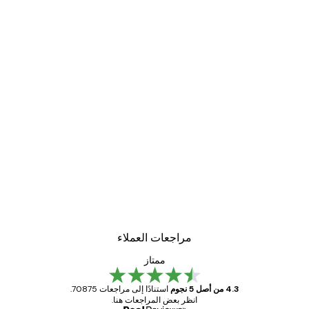
-40%*
لوحة صورة بحيرة سحرية
من ‏41.40 د.إ.‏
مراجعات العملاء
ممتاز
4.3 من أصل 5 نجوم
استنادًا إلى مراجعات 70875.
انظر بعض المراجعات هنا.