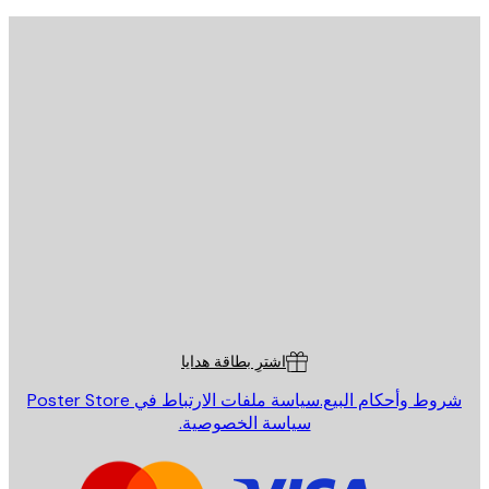
يد الإلكتروني
إرسال
St
Poster St
ة العملاء
اشترِ بطاقة هدايا
روط وأحكام البيع.
سياسة ملفات الارتباط في Poster Store
سياسة الخصوصية.