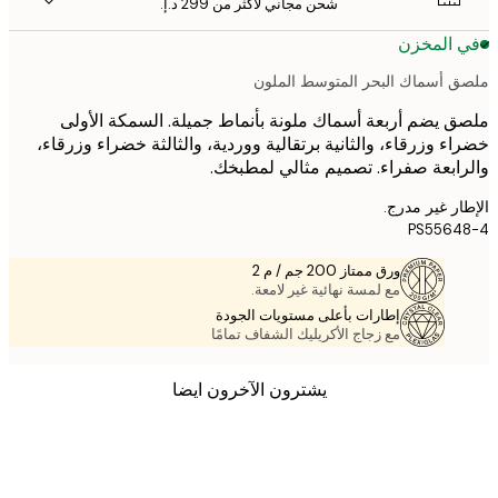
شحن مجاني لأكثر من ‏299 د.إ.‏
 المخزن
 أسماك البحر المتوسط الملون
 يضم أربعة أسماك ملونة بأنماط جميلة. السمكة الأولى
ء وزرقاء، والثانية برتقالية ووردية، والثالثة خضراء وزرقاء،
ابعة صفراء. تصميم مثالي لمطبخك.
ر غير مدرج.
PS5564
ورق ممتاز 200 جم / م 2
مع لمسة نهائية غير لامعة.
إطارات بأعلى مستويات الجودة
مع زجاج الأكريليك الشفاف تمامًا
يشترون الآخرون ايضا