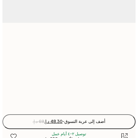
21x30 cm
30x40 cm
50x70 cm
70x100 cm
Fra
optio
أضف إلى عربة التسوق
-
توصيل ٢-٤ أيام عمل