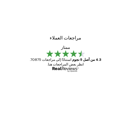
مراجعات العملاء
ممتاز
4.3 من أصل 5 نجوم
استنادًا إلى مراجعات 70875.
انظر بعض المراجعات هنا.
مشتري موثوق
اجعات
ملاء
Great item. Good quality.
4 يونيو
1 مايو
s C
Mary O