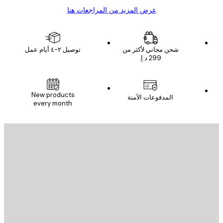
عرض المزيد من المراجعات هنا
شحن مجاني لأكثر من
توصيل ٢-٤ أيام عمل
New products
المدفوعات الآمنة
every month
يد الإلكتروني
إرسال