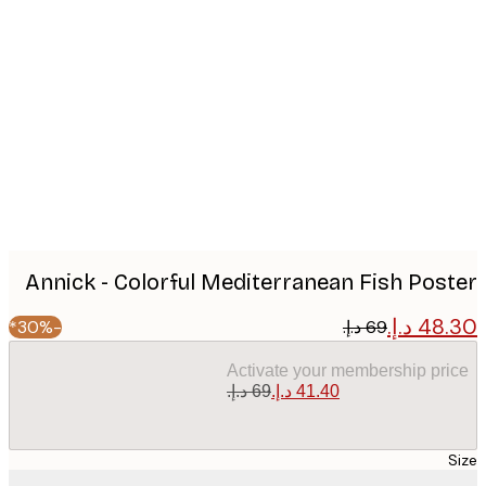
Produc
image
Annick - Colorful Mediterranean Fish Pos
-30%*
Activate your membership pr