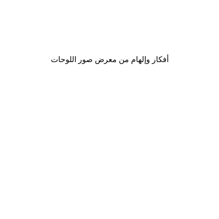
-30%*
موضة الشارع بوستر
من ‏48.30 د.إ.‏
أفكار وإلهام من معرض صور اللوحات