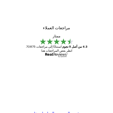
لوحة صورة بحيرة سحرية
من ‏48.30 د.إ.‏
مراجعات العملاء
ممتاز
4.3 من أصل 5 نجوم
استنادًا إلى مراجعات 70875.
انظر بعض المراجعات هنا.
مشتري موثوق
اجعات
ملاء
Great item. Good quality.
4 يونيو
1 مايو
s C
Mary O