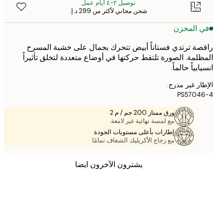
توصيل ٢-٤ أيام عمل
شحن مجاني لأكثر من ‏299 د.إ.‏
 المخزن
ة ترتدي فستاناً أبيض تتحرك بجمال على خشبة المسرح
لمة. الصورة تلتقط حركتها في أوضاع متعددة لتخلق تأثيراً
بياً حالماً.
ر غير مدرج.
PS5704
ورق ممتاز 200 جم / م 2
مع لمسة نهائية غير لامعة.
إطارات بأعلى مستويات الجودة
مع زجاج الأكريليك الشفاف تمامًا
يشترون الآخرون ايضا