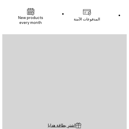
New products
المدفوعات الآمنة
every month
يد الإلكتروني
إرسال
St
Poster St
ة العملاء
اشترِ بطاقة هدايا