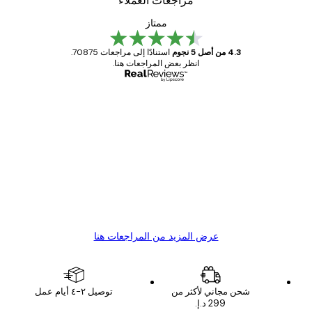
مراجعات العملاء
ممتاز
4.3 من أصل 5 نجوم
استنادًا إلى مراجعات 70875.
انظر بعض المراجعات هنا.
مشتري موثوق
اجعات
ملاء
Great item. Good quality.
4 يونيو
1 مايو
s C
Mary O
عرض المزيد من المراجعات هنا
شحن مجاني لأكثر من
توصيل ٢-٤ أيام عمل