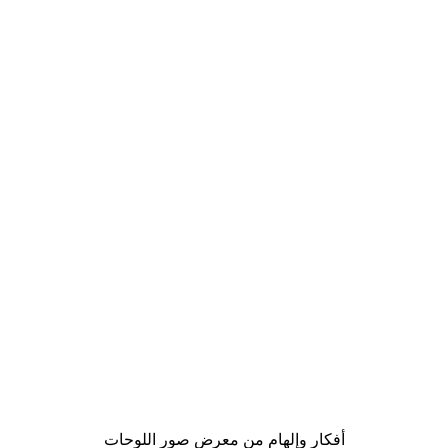
-40%*
Chanel ألواح ركوب الأمواج بوستر
من ‏41.40 د.إ.‏
أفكار وإلهام من معرض صور اللوحات