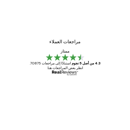
مراجعات العملاء
ممتاز
4.3 من أصل 5 نجوم
استنادًا إلى مراجعات 70875.
انظر بعض المراجعات هنا.
مشتري موثوق
اجعات
ملاء
Great item. Good quality.
4 يونيو
1 مايو
s C
Mary O