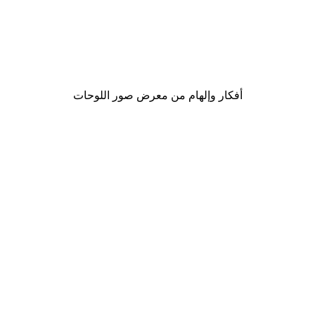
-30%*
لوحة صورة بحيرة سحرية
من ‏48.30 د.إ.‏
أفكار وإلهام من معرض صور اللوحات