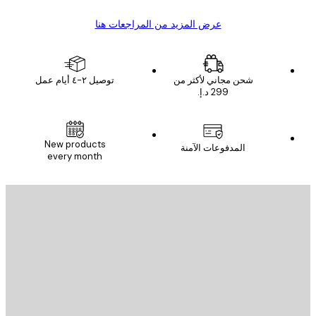
عرض المزيد من المراجعات هنا
شحن مجاني لأكثر من
توصيل ٢-٤ أيام عمل
New products
المدفوعات الآمنة
every month
يد الإلكتروني
إرسال