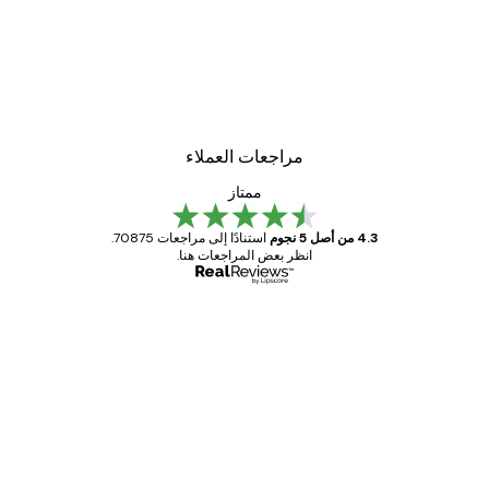
مراجعات العملاء
ممتاز
4.3 من أصل 5 نجوم
استنادًا إلى مراجعات 70875.
انظر بعض المراجعات هنا.
مشتري موثوق
اجعات
ملاء
Great item. Good quality.
4 يونيو
1 مايو
s C
Mary O