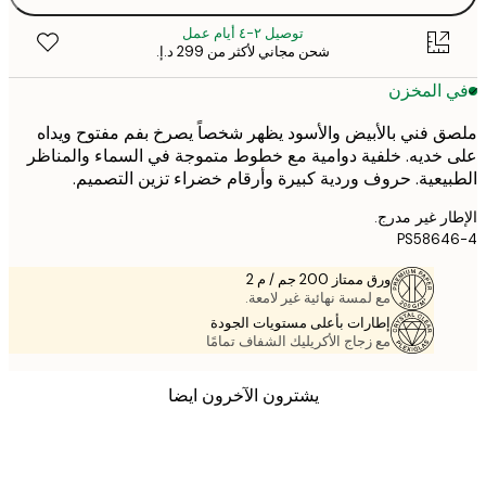
توصيل ٢-٤ أيام عمل
شحن مجاني لأكثر من ‏299 د.إ.‏
 المخزن
 فني بالأبيض والأسود يظهر شخصاً يصرخ بفم مفتوح ويداه
خديه. خلفية دوامية مع خطوط متموجة في السماء والمناظر
يعية. حروف وردية كبيرة وأرقام خضراء تزين التصميم.
ر غير مدرج.
PS5864
ورق ممتاز 200 جم / م 2
مع لمسة نهائية غير لامعة.
إطارات بأعلى مستويات الجودة
مع زجاج الأكريليك الشفاف تمامًا
يشترون الآخرون ايضا