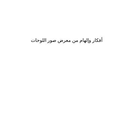
-30%*
لوحة صورة بحيرة سحرية
من ‏48.30 د.إ.‏
أفكار وإلهام من معرض صور اللوحات