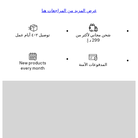
عرض المزيد من المراجعات هنا
شحن مجاني لأكثر من
توصيل ٢-٤ أيام عمل
New products
المدفوعات الآمنة
every month
يد الإلكتروني
إرسال