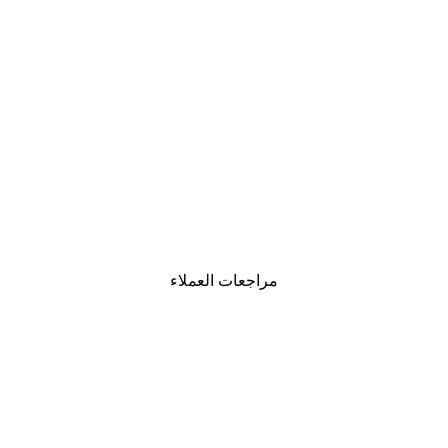
-40%*
لوحة صورة بحيرة سحرية
من ‏41.40 د.إ.‏
مراجعات العملاء