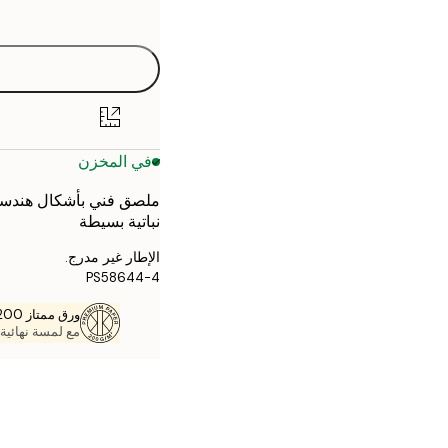
options
30x40 cm
50x70 cm
70x100 cm
في المخزن
ملصق فني بأشكال هندسي
نباتية بسيطة
الإطار غير مدرج.
PS58644-4
ورق ممتاز 200 جم / م 2
مع لمسة نهائية 