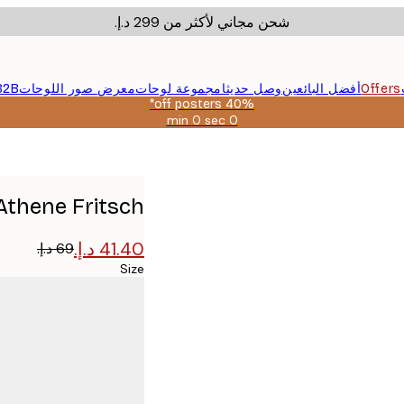
شحن مجاني لأكثر من ‏299 د.إ.‏
Offers
أفضل البائعين
وصل حديثا
مجموعة لوحات
معرض صور اللوحات
B2B
40% off posters*
0 sec
0 min
صالحة
حتى:
2026-
08-
09
Athene Fritsch - رسومات خطية وأشكال هندسية بوست
Size