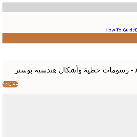
How To Guide
ر
-40%*