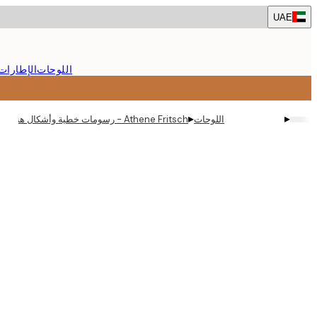
Skip
UAE
to
main
content.
اللوحات
الإطارات
▸
▸
اللوحات
Athene Fritsch - رسومات خطية وأشكال هندسية بوستر