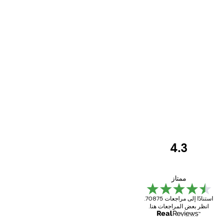
4.3
مراجعات
العملاء
Great item. Good quality.
ممتاز
استنادًا إلى مراجعات 70875.
انظر بعض المراجعات هنا.
4 يونيو