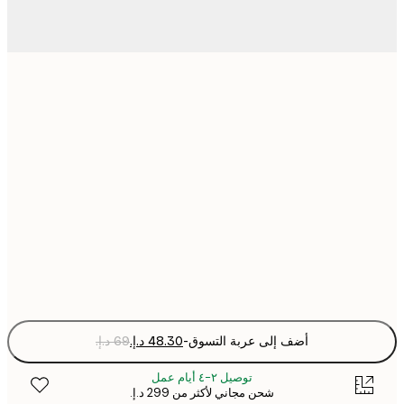
21x30 cm
30x40 cm
50x70 cm
70x100 cm
Fra
optio
أضف إلى عربة التسوق
-
توصيل ٢-٤ أيام عمل
شحن مجاني لأكثر من ‏299 د.إ.‏