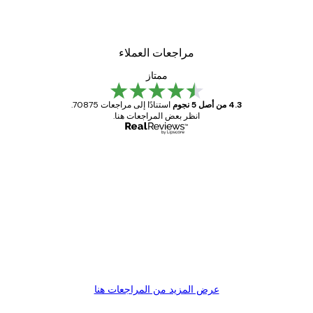
من ‏48.30 د.إ.‏
مراجعات العملاء
ممتاز
4.3 من أصل 5 نجوم
استنادًا إلى مراجعات 70875.
انظر بعض المراجعات هنا.
مشتري موثوق
اجعات
ملاء
Great item. Good quality.
4 يونيو
1 مايو
s C
Mary O
عرض المزيد من المراجعات هنا