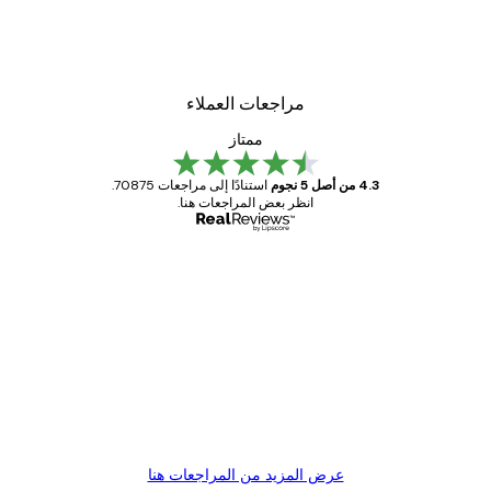
مراجعات العملاء
ممتاز
4.3 من أصل 5 نجوم
استنادًا إلى مراجعات 70875.
انظر بعض المراجعات هنا.
مشتري موثوق
اجعات
ملاء
Great item. Good quality.
4 يونيو
1 مايو
s C
Mary O
عرض المزيد من المراجعات هنا