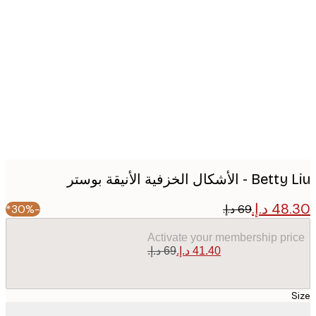
Produc
image
الأشكال الخزفية الأنيقة بوستر
-30%*
Activate your membership pr