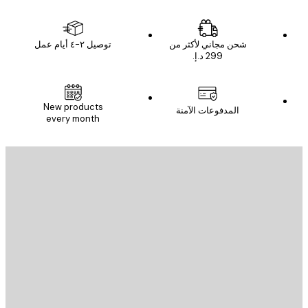
شحن مجاني لأكثر من
توصيل ٢-٤ أيام عمل
New products
المدفوعات الآمنة
every month
يد الإلكتروني
إرسال
St