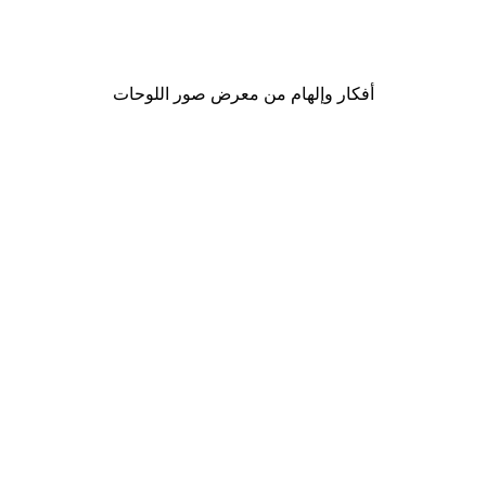
لوحة صورة بحيرة سحرية
من ‏48.30 د.إ.‏
أفكار وإلهام من معرض صور اللوحات