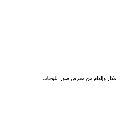
Outlet
-70%
Limitless Waves Poster
من ‏20.70 د.إ.‏
أفكار وإلهام من معرض صور اللوحات