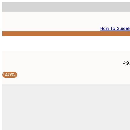
How To Guide
ود
-40%*