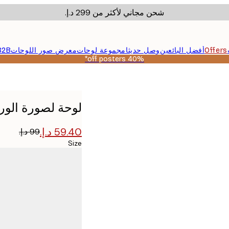
شحن مجاني لأكثر من ‏299 د.إ.‏
Offers
أفضل البائعين
وصل حديثا
مجموعة لوحات
معرض صور اللوحات
B2B
40% off posters*
لوحة لصورة الور
Size