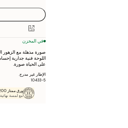
40x50 cm
50x70 cm
70x100 cm
في المخزن
صورة مذهلة مع الزهور ال
اللوحة فنية جدارية إحساسً
على الحياة صورة.
الإطار غير مدرج.
10433-5
ورق ممتاز 200 جم / م 2
مع لمسة نهائية 