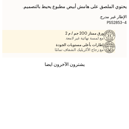
ي الملصق على هامش أبيض مطبوع يحيط بالتصميم.
ر غير مدرج.
PS528
ورق ممتاز 200 جم / م 2
مع لمسة نهائية غير لامعة.
إطارات بأعلى مستويات الجودة
مع زجاج الأكريليك الشفاف تمامًا
يشترون الآخرون ايضا