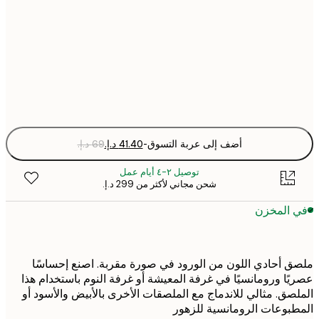
21x30 cm
30x40 cm
Fra
optio
أضف إلى عربة التسوق
-
توصيل ٢-٤ أيام عمل
شحن مجاني لأكثر من ‏299 د.إ.‏
 المخزن
 أحادي اللون من الورود في صورة مقربة. اصنع إحساسًا
ًا ورومانسيًا في غرفة المعيشة أو غرفة النوم باستخدام هذا
صق. مثالي للاندماج مع الملصقات الأخرى بالأبيض والأسود أو
بوعات الرومانسية للزهور