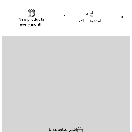
New products
المدفوعات الآمنة
every month
يد الإلكتروني
إرسال
St
Poster St
ة العملاء
اشترِ بطاقة هدايا