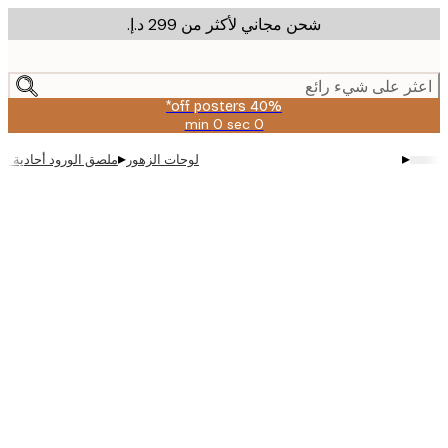
شحن مجاني لأكثر من ‏299 د.إ.‏
m
cont
ر على شيء رائع
40% off posters*
0 sec
0 min
صالحة
حتى:
▸
▸
لوحات الزهور
ملصق الورود أحادية اللون
2026-
08-
09