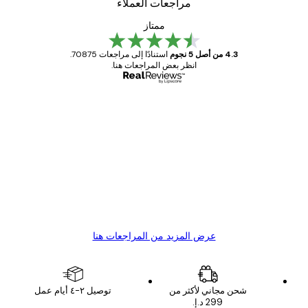
مراجعات العملاء
ممتاز
4.3 من أصل 5 نجوم
استنادًا إلى مراجعات 70875.
انظر بعض المراجعات هنا.
مشتري موثوق
اجعات
ملاء
Great item. Good quality.
4 يونيو
1 مايو
s C
Mary O
عرض المزيد من المراجعات هنا
شحن مجاني لأكثر من
توصيل ٢-٤ أيام عمل