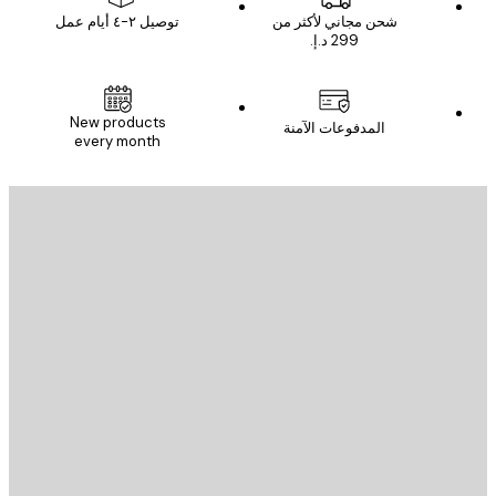
شحن مجاني لأكثر من
توصيل ٢-٤ أيام عمل
New products
المدفوعات الآمنة
every month
يد الإلكتروني
إرسال
St
Poster St