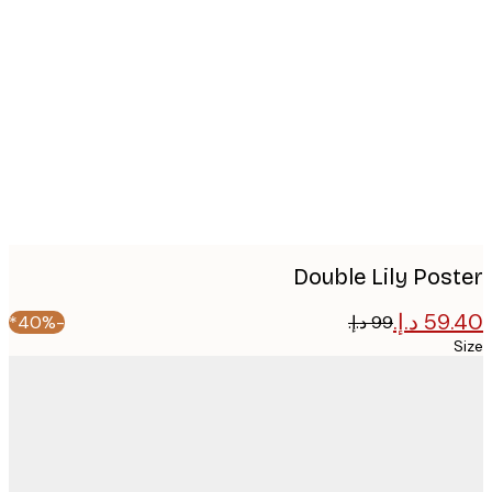
Produc
image
Double Lily Pos
-40%*