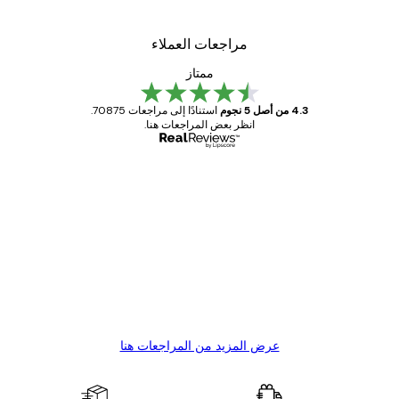
مراجعات العملاء
ممتاز
4.3 من أصل 5 نجوم
استنادًا إلى مراجعات 70875.
انظر بعض المراجعات هنا.
مشتري موثوق
اجعات
ملاء
Great item. Good quality.
4 يونيو
1 مايو
s C
Mary O
عرض المزيد من المراجعات هنا