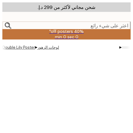
شحن مجاني لأكثر من ‏299 د.إ.‏
m
cont
ر على شيء رائع
40% off posters*
0 sec
0 min
صالحة
حتى:
▸
▸
لوحات الزهور
Double Lily Poster
2026-
08-
09