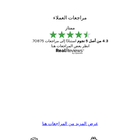
مراجعات العملاء
ممتاز
4.3 من أصل 5 نجوم
استنادًا إلى مراجعات 70875.
انظر بعض المراجعات هنا.
مشتري موثوق
اجعات
ملاء
Great item. Good quality.
4 يونيو
1 مايو
s C
Mary O
عرض المزيد من المراجعات هنا