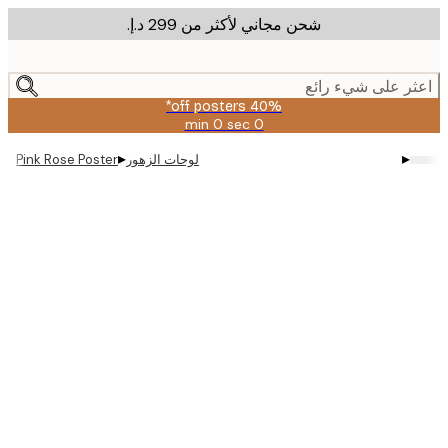
شحن مجاني لأكثر من ‏299 د.إ.‏
m
cont
ر على شيء رائع
40% off posters*
0 sec
0 min
صالحة
حتى:
▸
▸
لوحات الزهور
Pink Rose Poster
2026-
08-
09