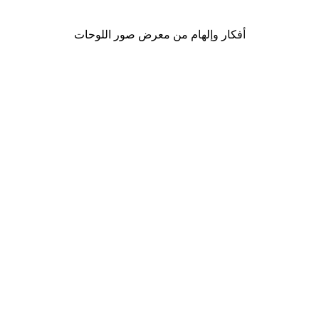
من ‏41.40 د.إ.‏
أفكار وإلهام من معرض صور اللوحات