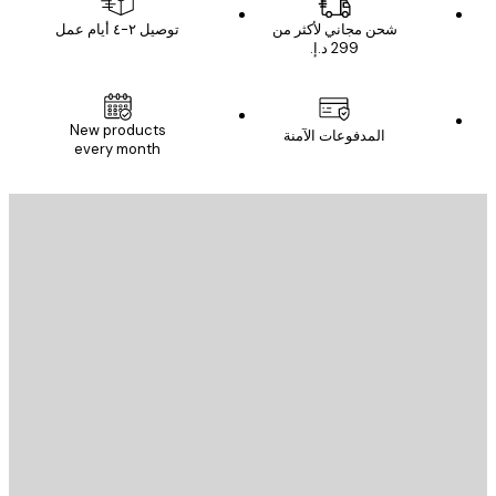
شحن مجاني لأكثر من
توصيل ٢-٤ أيام عمل
New products
المدفوعات الآمنة
every month
يد الإلكتروني
إرسال
St
Poster St