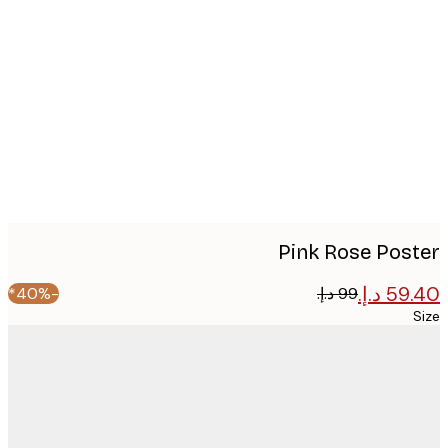
Produc
image
Pink Rose Pos
-40%*