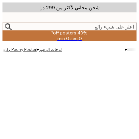
شحن مجاني لأكثر من ‏299 د.إ.‏
m
cont
ر على شيء رائع
40% off posters*
0 sec
0 min
صالحة
حتى:
▸
▸
لوحات الزهور
Pretty Peony Poster
2026-
08-
09