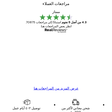
مراجعات العملاء
ممتاز
4.3 من أصل 5 نجوم
استنادًا إلى مراجعات 70875.
انظر بعض المراجعات هنا.
مشتري موثوق
اجعات
ملاء
Great item. Good quality.
4 يونيو
1 مايو
s C
Mary O
عرض المزيد من المراجعات هنا
شحن مجاني لأكثر من
توصيل ٢-٤ أيام عمل