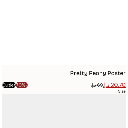
Produ
imag
Pretty Peony Pos
Outlet
-70%