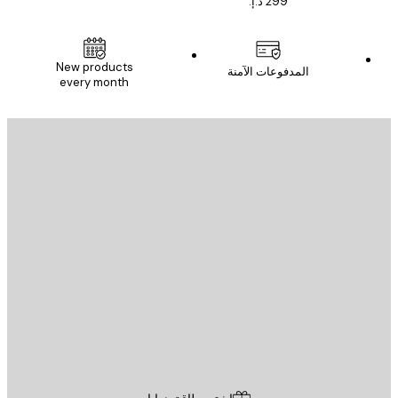
New products
المدفوعات الآمنة
every month
يد الإلكتروني
إرسال
St
Poster St
ة العملاء