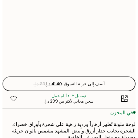
30x40 cm
50x70 cm
70x100 cm
Fra
optio
أضف إلى عربة التسوق
-
توصيل ٢-٤ أيام عمل
شحن مجاني لأكثر من ‏299 د.إ.‏
 المخزن
 ملونة تُظهر أزهاراً وردية زاهية على شجرة بأوراق خضراء.
رة بجانب جدار أزرق وأبيض. المشهد مشمس بألوان جريئة
لة مع منظر البحر في الخلفية.