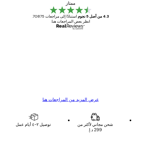
ممتاز
4.3 من أصل 5 نجوم
استنادًا إلى مراجعات 70875.
انظر بعض المراجعات هنا.
مشتري موثوق
اجعات
ملاء
Great item. Good quality.
4 يونيو
1 مايو
s C
Mary O
عرض المزيد من المراجعات هنا
شحن مجاني لأكثر من
توصيل ٢-٤ أيام عمل