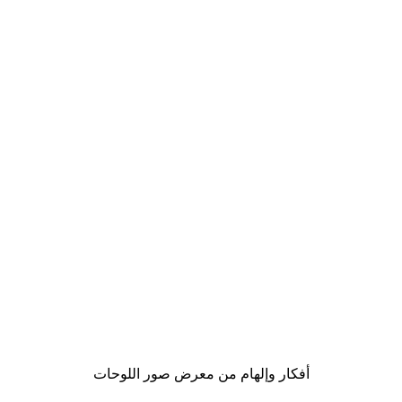
-40%*
تبدو رائعاً بوستر
من ‏41.40 د.إ.‏
أفكار وإلهام من معرض صور اللوحات