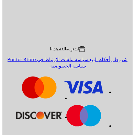
St
Poster St
ة العملاء
اشترِ بطاقة هدايا
روط وأحكام البيع.
سياسة ملفات الارتباط في Poster Store
سياسة الخصوصية.