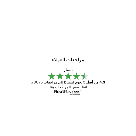
مراجعات العملاء
ممتاز
4.3 من أصل 5 نجوم
استنادًا إلى مراجعات 70875.
انظر بعض المراجعات هنا.
مشتري موثوق
اجعات
ملاء
Great item. Good quality.