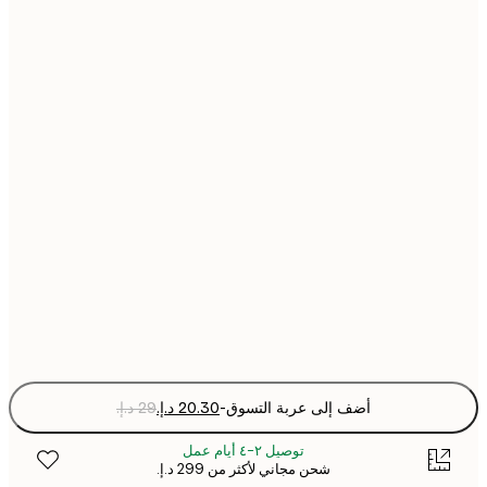
13x18 cm
21x30 cm
30x40 cm
50x70 cm
Fra
optio
أضف إلى عربة التسوق
-
توصيل ٢-٤ أيام عمل
شحن مجاني لأكثر من ‏299 د.إ.‏