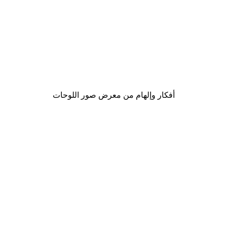
-30%*
Gold Ginkgo Poster
Banan
من ‏48.30 د.إ.‏
أفكار وإلهام من معرض صور اللوحات