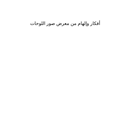
من ‏41.40 د.إ.‏
أفكار وإلهام من معرض صور اللوحات