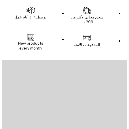
شحن مجاني لأكثر من
توصيل ٢-٤ أيام عمل
New products
المدفوعات الآمنة
every month
يد الإلكتروني
إرسال
St