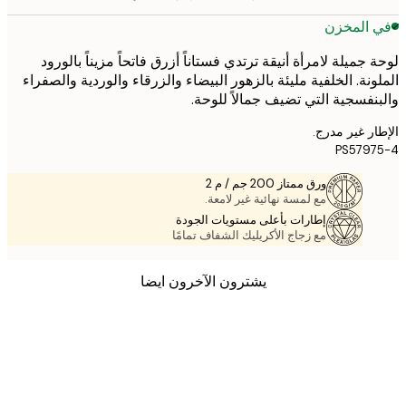
 المخزن
 جميلة لامرأة أنيقة ترتدي فستاناً أزرق فاتحاً مزيناً بالورود
ونة. الخلفية مليئة بالزهور البيضاء والزرقاء والوردية والصفراء
نفسجية التي تضيف جمالاً للوحة.
ر غير مدرج.
PS579
ورق ممتاز 200 جم / م 2
مع لمسة نهائية غير لامعة.
إطارات بأعلى مستويات الجودة
مع زجاج الأكريليك الشفاف تمامًا
يشترون الآخرون ايضا