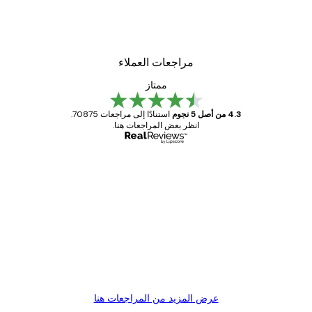
مراجعات العملاء
ممتاز
4.3 من أصل 5 نجوم
استنادًا إلى مراجعات 70875.
انظر بعض المراجعات هنا.
مشتري موثوق
اجعات
ملاء
Great item. Good quality.
4 يونيو
1 مايو
s C
Mary O
عرض المزيد من المراجعات هنا