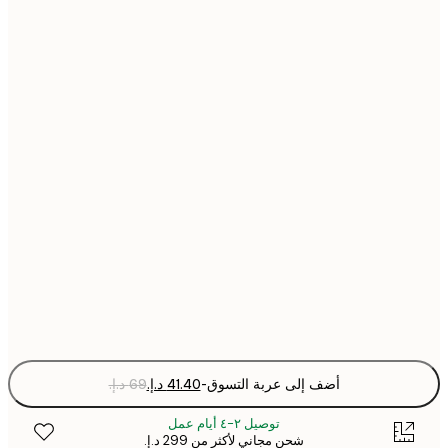
21x30 cm
30x40 cm
40x50 cm
50x50 cm
50x70 cm
70x100 cm
Fra
optio
أضف إلى عربة التسوق
-
توصيل ٢-٤ أيام عمل
شحن مجاني لأكثر من ‏299 د.إ.‏