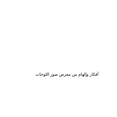
-30%*
Paris Boulangerie Poster
من ‏48.30 د.إ.‏
أفكار وإلهام من معرض صور اللوحات