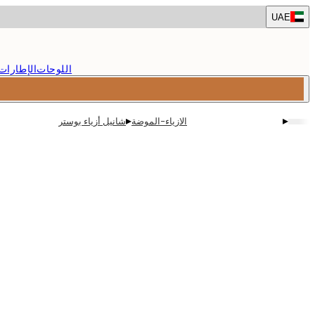
Skip
UAE
to
main
content.
اللوحات
الإطارات
▸
▸
الازياء-الموضة
شانيل أزياء بوستر