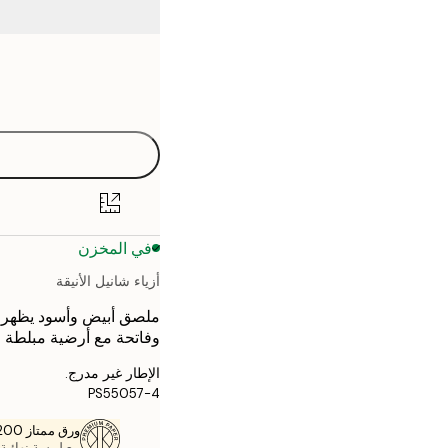
Frame
21x30 cm
options
30x40 cm
40x50 cm
50x70 cm
في المخزن
70x100 cm
أزياء شانيل الأنيقة
ملصق أبيض وأسود يظهر شخ
وفاتحة مع أرضية مبلطة 
الإطار غير مدرج.
PS55057-4
ورق ممتاز 200 جم / م 2
مع لمسة نهائية 