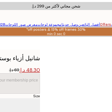
شحن مجاني لأكثر من ‏299 د.إ.‏
Offers
أفضل البائعين
وصل حديثا
مجموعة لوحات
معرض صور اللوحات
B2B
30% off posters & 15% off frames*
0 sec
0 min
صالحة
حتى:
2026-
08-
06
شانيل أزياء بوست
your membership price
Size