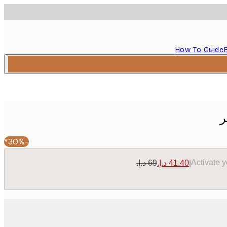
How To Guide
ر
-30%*
Activate 
|