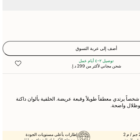
أضف إلى عربة التسوق
توصيل ٢-٤ أيام عمل
شحن مجاني لأكثر من ‏299 د.إ.‏
صاً يرتدي معطفاً طويلاً وقبعة عريضة. الخلفية بألوان داكنة
وظلال واضحة.
إطارات بأعلى مستويات الجودة
غير لامعة.
مع زجاج الأكريليك الشفاف تمامًا