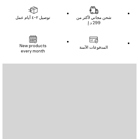
شحن مجاني لأكثر من
توصيل ٢-٤ أيام عمل
New products
المدفوعات الآمنة
every month
يد الإلكتروني
إرسال
St