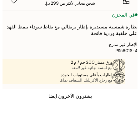
شحن مجاني لأكثر من ‏299 د.إ.‏
 المخزن
ة شمسية مستديرة بإطار برتقالي مع نقاط سوداء بنمط الفهد
خلفية وردية فاتحة
ر غير مدرج.
PS580
ورق ممتاز 200 جم / م 2
مع لمسة نهائية غير لامعة.
إطارات بأعلى مستويات الجودة
مع زجاج الأكريليك الشفاف تمامًا
يشترون الآخرون ايضا