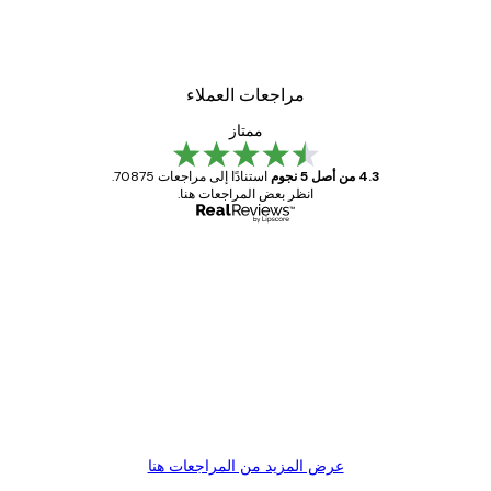
مراجعات العملاء
ممتاز
4.3 من أصل 5 نجوم
استنادًا إلى مراجعات 70875.
انظر بعض المراجعات هنا.
مشتري موثوق
اجعات
ملاء
Great item. Good quality.
4 يونيو
1 مايو
s C
Mary O
عرض المزيد من المراجعات هنا