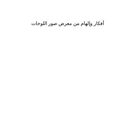
من ‏41.40 د.إ.‏
أفكار وإلهام من معرض صور اللوحات