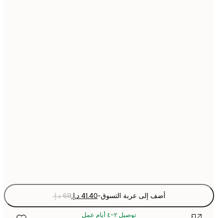
21x30 cm
30x40 cm
40x50 cm
50x50 cm
50x70 cm
70x100 cm
Fra
optio
أضف إلى عربة التسوق
-
توصيل ٢-٤ أيام عمل